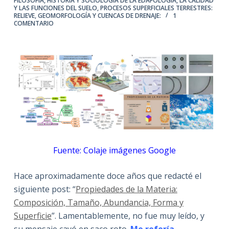
FILOSOFÍA, HISTORIA Y SOCIOLOGÍA DE LA EDAFOLOGÍA
,
LA CALIDAD
Y LAS FUNCIONES DEL SUELO
,
PROCESOS SUPERFICIALES TERRESTRES:
RELIEVE, GEOMORFOLOGÍA Y CUENCAS DE DRENAJE:
1
COMENTARIO
Fuente: Colaje imágenes Google
Hace aproximadamente doce años que redacté el
siguiente post: “
Propiedades de la Materia:
Composición, Tamaño, Abundancia, Forma y
Superficie
”. Lamentablemente, no fue muy leído, y