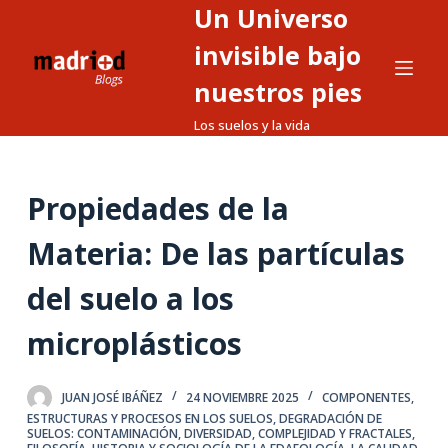
Un Universo
S
a
invisible bajo
l
nuestros pies
t
Los suelos y la vida
a
r
a
Propiedades de la
l
c
Materia: De las partículas
o
n
del suelo a los
t
microplásticos
e
n
i
JUAN JOSÉ IBÁÑEZ
24 NOVIEMBRE 2025
COMPONENTES,
d
ESTRUCTURAS Y PROCESOS EN LOS SUELOS
,
DEGRADACIÓN DE
SUELOS: CONTAMINACIÓN
,
DIVERSIDAD, COMPLEJIDAD Y FRACTALES
,
o