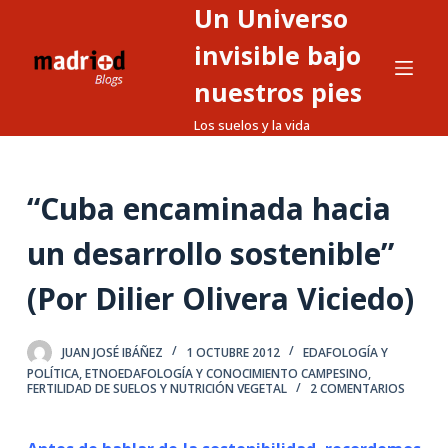
Un Universo
S
a
invisible bajo
l
nuestros pies
t
Los suelos y la vida
a
r
a
“Cuba encaminada hacia
l
c
un desarrollo sostenible”
o
n
(Por Dilier Olivera Viciedo)
t
e
JUAN JOSÉ IBÁÑEZ
1 OCTUBRE 2012
EDAFOLOGÍA Y
n
POLÍTICA
,
ETNOEDAFOLOGÍA Y CONOCIMIENTO CAMPESINO
,
i
FERTILIDAD DE SUELOS Y NUTRICIÓN VEGETAL
2 COMENTARIOS
d
o