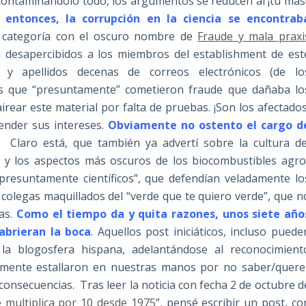
contaminándolo todo, los argumentos se reducen al ¡tú más!
entonces, la corrupción en la ciencia se encontrab
a categoría con el oscuro nombre de
Fraude y mala praxi
n desapercibidos a los miembros del establishment de est
s y apellidos decenas de correos electrónicos (de lo
os que “presuntamente” cometieron fraude que dañaba lo
rear este material por falta de pruebas. ¡Son los afectados
nder sus intereses.
Obviamente no ostento el cargo d
. Claro está, que también ya advertí sobre la cultura de
) y los aspectos más oscuros de los biocombustibles agro
presuntamente científicos”, que defendían veladamente lo
 colegas maquillados del “verde que te quiero verde”, que n
tas.
Como el tiempo da y quita razones, unos siete año
abrieran la boca
. Aquellos post iniciáticos, incluso puede
la blogosfera hispana, adelantándose al reconocimient
nalmente estallaron en nuestras manos por no saber/quere
consecuencias. Tras leer la noticia con fecha 2 de octubre d
se multiplica por 10 desde 1975
”, pensé escribir un post, co