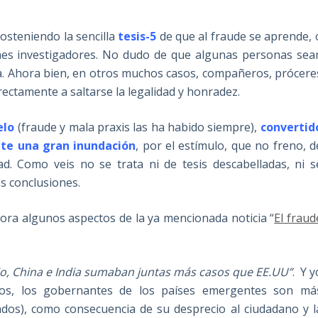
osteniendo la sencilla
tesis-5
de que al fraude se aprende, 
enes investigadores. No dudo de que algunas personas sea
ia. Ahora bien, en otros muchos casos, compañeros, prócere
directamente a saltarse la legalidad y honradez.
elo
(fraude y mala praxis las ha habido siempre),
convertid
nte una gran inundación
, por el estímulo, que no freno, d
d. Como veis no se trata ni de tesis descabelladas, ni s
es conclusiones.
hora algunos aspectos de la ya mencionada noticia “
El fraud
io, China e India sumaban juntas más casos que EE.UU”
. Y y
ctos, los gobernantes de los países emergentes son má
cados), como consecuencia de su desprecio al ciudadano y l