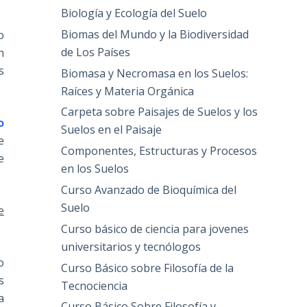
Biología y Ecología del Suelo
Biomas del Mundo y la Biodiversidad
o
de Los Países
n
s
Biomasa y Necromasa en los Suelos:
Raíces y Materia Orgánica
Carpeta sobre Paisajes de Suelos y los
o
Suelos en el Paisaje
e
Componentes, Estructuras y Procesos
e
en los Suelos
Curso Avanzado de Bioquímica del
Suelo
e
Curso básico de ciencia para jovenes
universitarios y tecnólogos
o
Curso Básico sobre Filosofía de la
s
Tecnociencia
a
Curso Básico Sobre Filosofía y