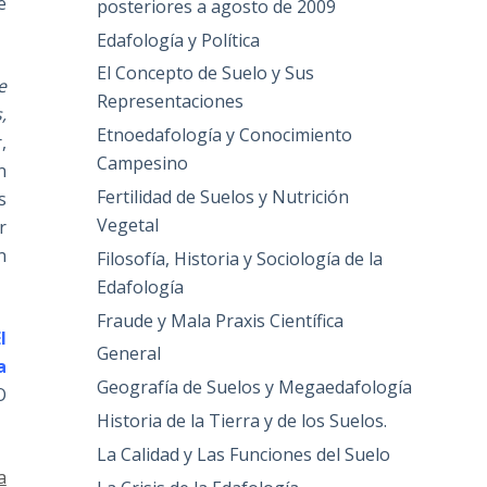
e
posteriores a agosto de 2009
Edafología y Política
El Concepto de Suelo y Sus
e
Representaciones
,
Etnoedafología y Conocimiento
,
Campesino
n
Fertilidad de Suelos y Nutrición
s
Vegetal
r
n
Filosofía, Historia y Sociología de la
Edafología
Fraude y Mala Praxis Científica
l
General
a
Geografía de Suelos y Megaedafología
O
Historia de la Tierra y de los Suelos.
La Calidad y Las Funciones del Suelo
a