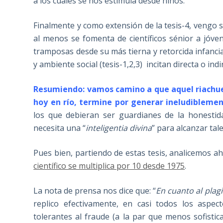
a los cuales se nos estimula desde niños.
Finalmente y como extensión de la tesis-4, vengo s
al menos se fomenta de científicos sénior a jóv
tramposas desde su más tierna y retorcida infanc
y ambiente social (tesis-1,2,3) incitan directa o in
Resumiendo: vamos camino a que aquel riachu
hoy en río, termine por generar ineludibleme
los que debieran ser guardianes de la honestida
necesita una “
inteligentia divina
” para alcanzar tal
Pues bien, partiendo de estas tesis, analicemos a
científico se multiplica por 10 desde 1975
.
La nota de prensa nos dice que: “
En cuanto al plag
replico efectivamente, en casi todos los aspe
tolerantes al fraude (a la par que menos sofisti