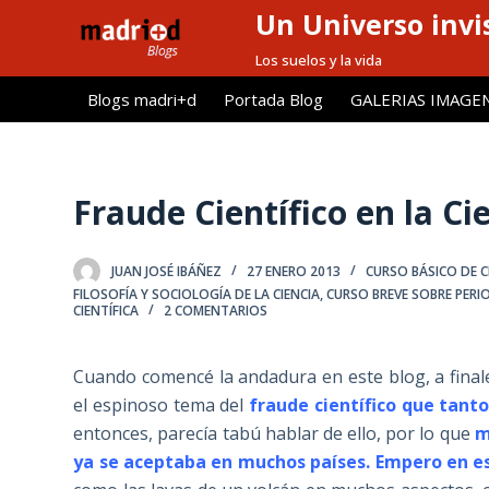
Un Universo invis
S
a
Los suelos y la vida
l
Blogs madri+d
Portada Blog
GALERIAS IMAGE
t
a
r
a
Fraude Científico en la Ci
l
c
JUAN JOSÉ IBÁÑEZ
27 ENERO 2013
CURSO BÁSICO DE C
o
FILOSOFÍA Y SOCIOLOGÍA DE LA CIENCIA
,
CURSO BREVE SOBRE PERI
n
CIENTÍFICA
2 COMENTARIOS
t
e
Cuando comencé la andadura en este blog, a finale
n
el espinoso tema del
fraude científico
que tanto
i
entonces, parecía tabú hablar de ello, por lo que
m
d
ya se aceptaba en muchos países. Empero en e
o