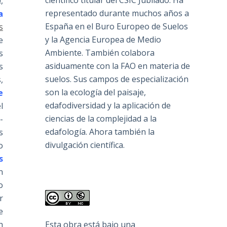
científico titular del CSIC Jubilado. Ha
,
representado durante muchos años a
a
España en el Buro Europeo de Suelos
s
y la Agencia Europea de Medio
e
Ambiente. También colabora
s
asiduamente con la FAO en materia de
s
suelos. Sus campos de especialización
,
son la ecología del paisaje,
e
edafodiversidad y la aplicación de
l
ciencias de la complejidad a la
-
edafología. Ahora también la
s
divulgación científica.
o
s
n
o
r
e
n
Esta obra está bajo una