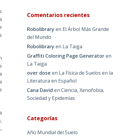
s
Comentarios recientes
a
e
Robolibrary
en
El Árbol Más Grande
s
del Mundo
Robolibrary
en
La Taiga
Graffiti Coloring Page Generator
en
n
La Taiga
e
over dose
en
La Física de Suelos en la
a
Literatura en Español
a
e
Cana David
en
Ciencia, Xenofobia,
Sociedad y Epidemias
a
Categorías
,
,
Año Mundial del Suelo