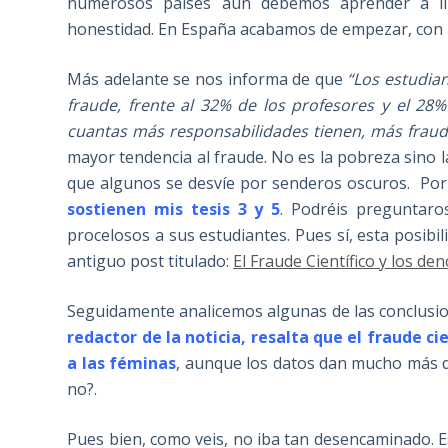
numerosos países aun debemos aprender a lim
honestidad. En España acabamos de empezar, con n
Más adelante se nos informa de que
“Los estudia
fraude, frente al 32% de los profesores y el 28
cuantas más responsabilidades tienen, más frau
mayor tendencia al fraude. No es la pobreza sino 
que algunos se desvíe por senderos oscuros. Por 
sostienen mis tesis 3 y 5
. Podréis preguntaro
procelosos a sus estudiantes. Pues sí, esta posib
antiguo post titulado:
El Fraude Científico y los d
Seguidamente analicemos algunas de las conclusi
redactor de la noticia, resalta que el fraude 
a las féminas
,
aunque los datos dan mucho más de
no?.
Pues bien, como veis, no iba tan desencaminado. E