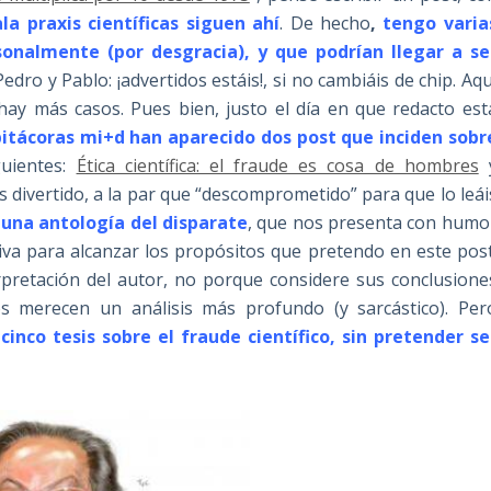
la praxis científicas siguen ahí
. De hecho
,
tengo varia
onalmente (por desgracia), y que podrían llegar a se
Pedro y Pablo: ¡advertidos estáis!, si no cambiáis de chip. Aqu
ay más casos. Pues bien, justo el día en que redacto est
itácoras mi+d han aparecido dos post que inciden sobr
guientes:
Ética científica: el fraude es cosa de hombres
s divertido, a la par que “descomprometido” para que lo leái
o
una antología del disparate
, que nos presenta con humo
tiva para alcanzar los propósitos que pretendo en este post
rpretación del autor, no porque considere sus conclusione
s merecen un análisis más profundo (y sarcástico). Per
inco tesis sobre el fraude científico, sin pretender se