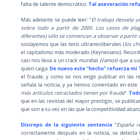
falta de talente democrático.
Tal aseveración refu
Más adelante se puede leer: “
El trabajo desvela u
sobre todo a partir de 2000. Los casos de plag
diferentes) sólo se comienzan a observar a partir 
soslayemos que las tesis ultraneoliberales (
los ch
el capitalismo más moderado (Keynesiano). Recorde
casi nos lleva a un crack mundial. ¡Vamos! que a s
quien caiga.
De nuevo este “hecho” refuerza mi 
el fraude, y como se nos exige publicar en las 
señala la noticia, y ya hemos comentado en este 
más artículos retractados tienen por fraude
”.
Todo
que en las revistas del mayor prestigio, se public
que son a su vez en las que la competitividad alcan
Discrepo de la siguiente sentencia
“
España r
correctamente después en la noticia, se detecta