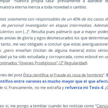
piar “nuestra propia casa” previamente a alardear d
uestra eterna inercia a toda novedad o cambio.
ntes solamente son responsables de un 40% de los casos d
% de personal investigador en etapas intermedias. Además
dulentos son
(…)”. Resulta pues palmario que a mayor poder
las ansias de gloria y egos desmesurados los que determina
tanto, me veo obligado a concluir que estas averiguacione
s: ¿pero enseñan (incitan de alguna manera) estos sénio
ilidad ya ha sido estudiada y corroporada, como esbocé en u
enominados “Jóvenes Prodigiosos” (2º Regularidad)
.
ones del post
Ética científica: el fraude es cosa de hombres
”.
E
científico entre varones es mucho mayor que el que afect
 sí.
Francamente, no me extraña y
refuerza mi Tesis-4
. ¿
so sí, me pongo a temblar cuando leo noticias como “
Cienci