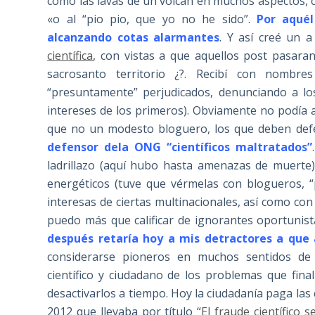
como las lavas de un volcán en muchos aspectos, 
«o al “pio pio, que yo no he sido”.
Por aquél
alcanzando cotas alarmantes
. Y así creé un 
científica
, con vistas a que aquellos post pasara
sacrosanto territorio ¿?. Recibí con nombre
“presuntamente” perjudicados, denunciando a l
intereses de los primeros). Obviamente no podía ai
que no un modesto bloguero, los que deben defe
defensor dela ONG “científicos maltratados”
ladrillazo (aquí hubo hasta amenazas de muerte
energéticos (tuve que vérmelas con blogueros, “
interesas de ciertas multinacionales, así como con
puedo más que calificar de ignorantes oportunis
después retaría hoy a mis detractores a que 
considerarse pioneros en muchos sentidos de 
científico y ciudadano de los problemas que fi
desactivarlos a tiempo. Hoy la ciudadanía paga las 
2012 que llevaba por título “
El fraude científico 