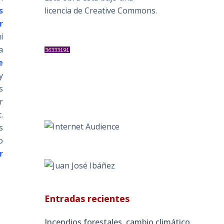
s
licencia de Creative Commons
.
r
í
a
e
y
s
r
.
s
o
r
Entradas recientes
Incendios forestales, cambio climático