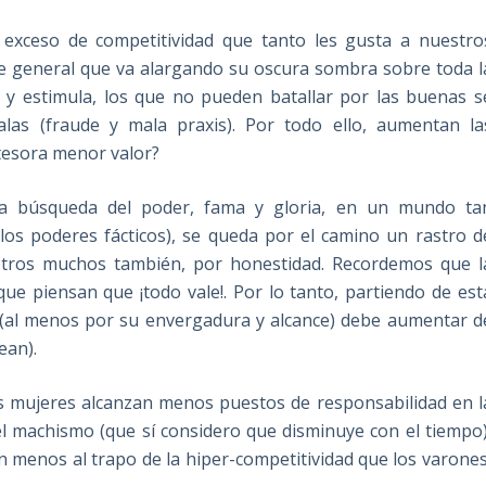
exceso de competitividad que tanto les gusta a nuestro
aude general que va alargando su oscura sombra sobre toda l
a y estimula, los que no pueden batallar por las buenas s
las (fraude y mala praxis). Por todo ello, aumentan la
tesora menor valor?
 búsqueda del poder, fama y gloria, en un mundo ta
 los poderes fácticos), se queda por el camino un rastro d
otros muchos también, por honestidad. Recordemos que l
que piensan que ¡todo vale!. Por lo tanto, partiendo de est
 (al menos por su envergadura y alcance) debe aumentar d
ean).
s mujeres alcanzan menos puestos de responsabilidad en l
r el machismo (que sí considero que disminuye con el tiempo)
 menos al trapo de la hiper-competitividad que los varones