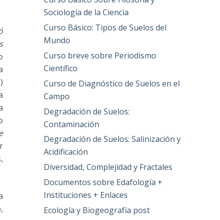
Sociología de la Ciencia
Curso Básico: Tipos de Suelos del
ó
Mundo
s
Curso breve sobre Periodismo
o
Científico
a
)
Curso de Diagnóstico de Suelos en el
a
Campo
a
Degradación de Suelos:
o
Contaminación
e
Degradación de Suelos: Salinización y
r
Acidificación
,
Diversidad, Complejidad y Fractales
Documentos sobre Edafología +
Instituciones + Enlaces
a
,
Ecología y Biogeografía post