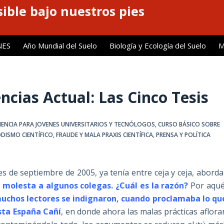
ible bajo nuestros pies
NES
Año Mundial del Suelo
Biología y Ecología del Suelo
M
encias Actual: Las Cinco Tesis
IENCIA PARA JOVENES UNIVERSITARIOS Y TECNÓLOGOS
,
CURSO BÁSICO SOBRE
ODISMO CIENTÍFICO
,
FRAUDE Y MALA PRAXIS CIENTÍFICA
,
PRENSA Y POLÍTICA
s de septiembre de 2005, ya tenía entre ceja y ceja, aborda
 molesta a algunos colegas. ¿Cuál es la razón?
Por aqué
uchos lectores se indignaron, cuando proclamaba lo qu
sta España Cañí
, en donde ahora las malas prácticas aflora