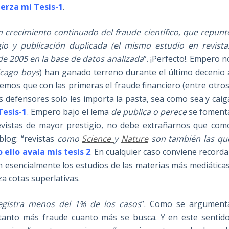
erza mi Tesis-1
.
n crecimiento continuado del fraude científico, que repunt
io y publicación duplicada (el mismo estudio en revista
de 2005 en la base de datos analizada
”. ¡Perfecto!. Empero n
icago boys
) han ganado terreno durante el último decenio 
mos que con las primeras el fraude financiero (entre otros
us defensores solo les importa la pasta, sea como sea y caig
Tesis-1
. Empero bajo el lema
de publica o perece
se foment
revistas de mayor prestigio, no debe extrañarnos que com
blog: “revistas
como
Science
y
Nature
son también las qu
 ello avala mis tesis 2
. En cualquier caso conviene recorda
an esencialmente los estudios de las materias más mediáticas
za cotas superlativas.
egistra menos del 1% de los casos
”. Como se argument
 tanto más fraude cuanto más se busca. Y en este sentido