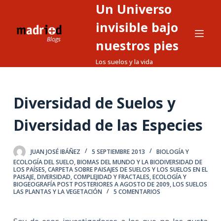
Un Universo
S
a
invisible bajo
l
nuestros pies
t
Los suelos y la vida
a
r
a
Diversidad de Suelos y
l
c
Diversidad de las Especies
o
n
t
JUAN JOSÉ IBÁÑEZ
5 SEPTIEMBRE 2013
BIOLOGÍA Y
ECOLOGÍA DEL SUELO
,
BIOMAS DEL MUNDO Y LA BIODIVERSIDAD DE
e
LOS PAÍSES
,
CARPETA SOBRE PAISAJES DE SUELOS Y LOS SUELOS EN EL
PAISAJE
,
DIVERSIDAD, COMPLEJIDAD Y FRACTALES
,
ECOLOGÍA Y
n
BIOGEOGRAFÍA POST POSTERIORES A AGOSTO DE 2009
,
LOS SUELOS
i
LAS PLANTAS Y LA VEGETACIÓN
5 COMENTARIOS
d
o