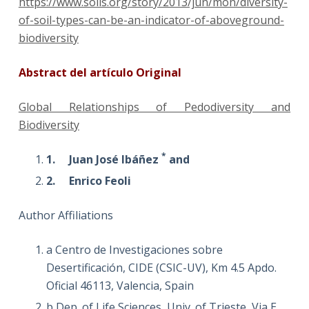
https://www.soils.org/story/2013/jun/mon/diversity-
of-soil-types-can-be-an-indicator-of-aboveground-
biodiversity
Abstract del artículo Original
Global Relationships of Pedodiversity and
Biodiversity
*
1.
Juan José Ibáñez
and
2.
Enrico Feoli
Author Affiliations
a Centro de Investigaciones sobre
Desertificación, CIDE (CSIC-UV), Km 4.5 Apdo.
Oficial 46113, Valencia, Spain
b Dep. of Life Sciences, Univ. of Trieste, Via E.