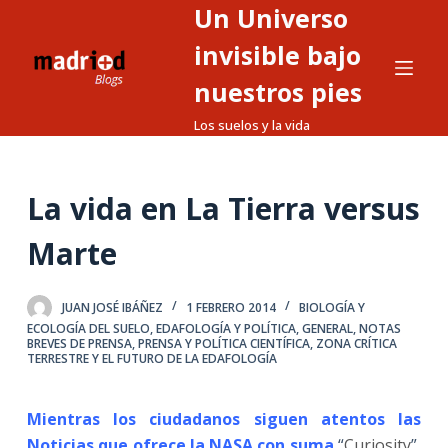
Un Universo
S
a
invisible bajo
l
nuestros pies
t
Los suelos y la vida
a
r
a
La vida en La Tierra versus
l
c
Marte
o
n
t
JUAN JOSÉ IBÁÑEZ
1 FEBRERO 2014
BIOLOGÍA Y
ECOLOGÍA DEL SUELO
,
EDAFOLOGÍA Y POLÍTICA
,
GENERAL
,
NOTAS
e
BREVES DE PRENSA
,
PRENSA Y POLÍTICA CIENTÍFICA
,
ZONA CRÍTICA
TERRESTRE Y EL FUTURO DE LA EDAFOLOGÍA
n
i
d
Mientras los ciudadanos siguen atentos las
o
Noticias que ofrece la NASA con suma
“
Curiosity
”,