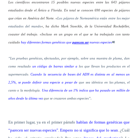
Los científicos encontraron 15 posibles nuevas especies entre las 643 pájaros
estudiados desde el Ártico a Florida. En total se conocen 690 especies de pájaros
que crían en América del Norte. «
Los pájaros de Norteamérica están entre los mejor
estudiados del mundo
«, ha dicho Mark Stoeckle, de la Universidad Rockefeller,
coautor del trabajo. «Incluso en un grupo en el que se ha trabajado con tanto
«
cuidado
hay diferentes formas genéticas que
parecen ser
nuevas especies
“Las pruebas genéticas, efectuadas, por ejemplo, sobre una muestra de pluma, dan
como resultado
un código de barras similar a
los que llevan los productos en el
supermercado.
Cuando la secuencia de bases del ADN es distinta en al menos un
2,5%, se puede definir una especie a pesar de
que sea idéntica en las plumas, el
canto o la morfología.
Una diferencia de un 1% indica que ha pasado un millón de
.
años desde la última vez
que se cruzaron ambas especies”
En primer lugar, ya en el primer párrafo
hablan de formas genéticas que
“parecen ser nuevas especies”. Empero no si significa que lo sean
. ¿Cuál