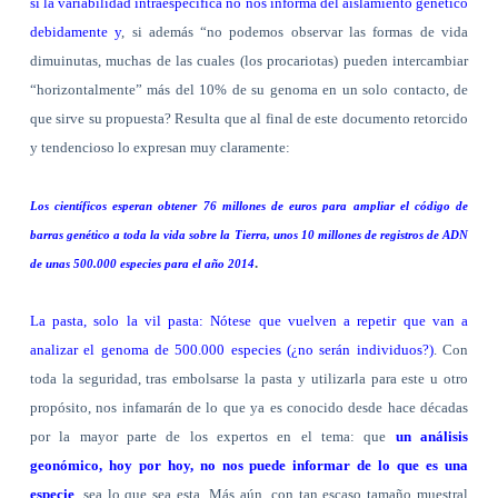
si la variabilidad intraespecífica no nos informa del aislamiento genético
debidamente y
, si además “no podemos observar las formas de vida
dimuinutas, muchas de las cuales (los procariotas) pueden intercambiar
“horizontalmente” más del 10% de su genoma en un solo contacto, de
que sirve su propuesta? Resulta que al final de este documento retorcido
y tendencioso lo expresan muy claramente:
Los científicos esperan obtener 76 millones de euros para ampliar el código de
barras genético a toda la vida sobre la Tierra, unos 10 millones de registros de ADN
.
de unas 500.000 especies para el año 2014
La pasta, solo la vil pasta: Nótese que vuelven a repetir que van a
analizar el genoma de 500.000 especies (¿no serán individuos?)
. Con
toda la seguridad, tras embolsarse la pasta y utilizarla para este u otro
propósito, nos infamarán de lo que ya es conocido desde hace décadas
por la mayor parte de los expertos en el tema: que
un análisis
geonómico, hoy por hoy, no nos puede informar de lo que es una
especie
, sea lo que sea esta. Más aún, con tan escaso tamaño muestral