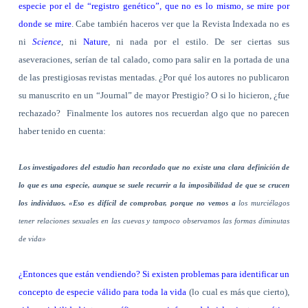
especie por el de “registro genético”, que no es lo mismo, se mire por
donde se mire
. Cabe también haceros ver que la Revista Indexada no es
ni
Science
, ni
Nature
, ni nada por el estilo. De ser ciertas sus
aseveraciones, serían de tal calado, como para salir en la portada de una
de las prestigiosas revistas mentadas. ¿Por qué los autores no publicaron
su manuscrito en un “Journal” de mayor Prestigio? O si lo hicieron, ¿fue
rechazado?
Finalmente los autores nos recuerdan algo que no parecen
haber tenido en cuenta:
Los investigadores del estudio han recordado que no existe una clara definición de
lo que es una especie, aunque se suele recurrir a la imposibilidad de que se crucen
los individuos. «Eso es difícil de comprobar, porque no vemos a
los murciélagos
tener relaciones sexuales en las cuevas y tampoco observamos las formas diminutas
de vida»
¿Entonces que están vendiendo?
Si existen problemas para identificar un
concepto de especie válido para toda la vida
(lo cual es más que cierto),