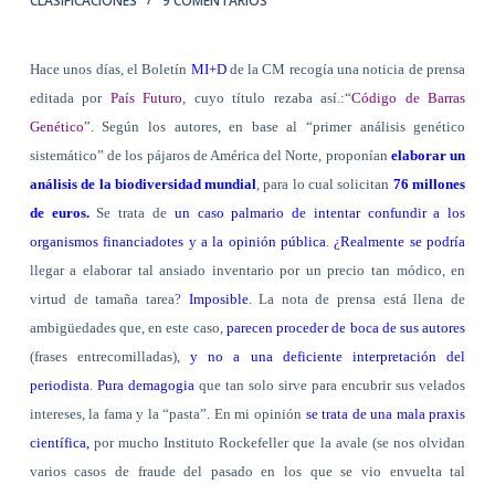
CLASIFICACIONES
9 COMENTARIOS
Hace unos días, el Boletín
MI+D
de la CM recogía una noticia de prensa
editada por
País Futuro
, cuyo título rezaba así.:“
Código de Barras
Genético
”. Según los autores, en base al “primer análisis genético
sistemático” de los pájaros de América del Norte, proponían
elaborar un
análisis de la biodiversidad mundial
, para lo cual solicitan
76 millones
de euros.
Se trata de
un caso palmario de intentar confundir a los
organismos financiadotes y a la opinión pública
.
¿Realmente se podría
llegar a elaborar tal ansiado inventario por un precio tan módico, en
virtud de tamaña tarea?
Imposible
. La nota de prensa está llena de
ambigüedades que, en este caso,
parecen proceder de boca de sus autores
(frases entrecomilladas),
y no a una deficiente interpretación del
periodista
.
Pura demagogia
que tan solo sirve para encubrir sus velados
intereses, la fama y la “pasta”. En mi opinión
se trata de una mala praxis
científica,
por mucho Instituto Rockefeller que la avale (se nos olvidan
varios casos de fraude del pasado en los que se vio envuelta tal