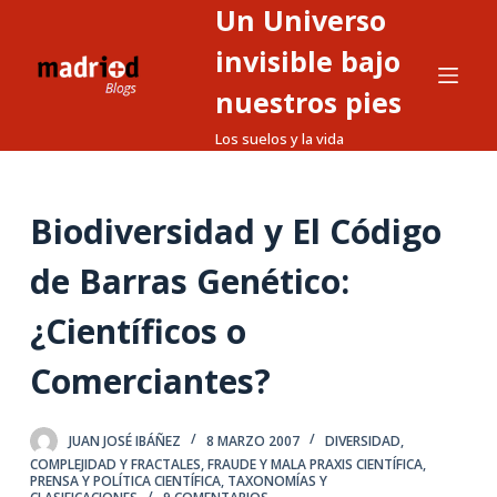
Un Universo
S
a
invisible bajo
l
nuestros pies
t
Los suelos y la vida
a
r
a
Biodiversidad y El Código
l
c
de Barras Genético:
o
n
¿Científicos o
t
Comerciantes?
e
n
i
JUAN JOSÉ IBÁÑEZ
8 MARZO 2007
DIVERSIDAD,
d
COMPLEJIDAD Y FRACTALES
,
FRAUDE Y MALA PRAXIS CIENTÍFICA
,
PRENSA Y POLÍTICA CIENTÍFICA
,
TAXONOMÍAS Y
o