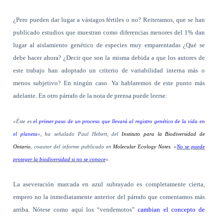
¿Pero pueden dar lugar a vástagos fértiles o no? Reiteramos, que se han
publicado estudios que muestran como diferencias menores del 1% dan
lugar al aislamiento genético de especies muy emparentadas ¿Qué se
debe hacer ahora? ¿Decir que son la misma debida a que los autores de
este trabajo han adoptado un criterio de variabilidad interna más o
menos subjetivo? En ningún caso. Ya hablaremos de este punto más
adelante. En otro párrafo de la nota de prensa puede leerse:
«Éste es
el primer paso de un proceso que llevará al registro genético de la vida en
el planeta
«, ha señalado Paul Hebert, del
Instituto para la Biodiversidad de
Ontario
, coautor del informe publicado en
Molecular Ecology Notes
. «
No se puede
proteger la biodiversidad si no se conoce
«.
La aseveración marcada en azul subrayado es completamente cierta,
empero no la inmediatamente anterior del párrafo que comentamos más
arriba. Nótese como aquí los “vendemotos”
cambian el concepto de