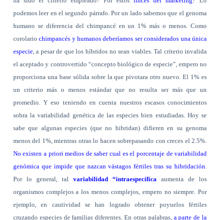
ha sido el criterio empleado? Por estos
linces del marketing
? Lo
podemos leer en el segundo párrafo. Por un lado sabemos que el genoma
humano se diferencia del chimpancé en un 1% más o menos. Como
corolario
chimpancés y humanos deberíamos ser considerados una única
especie
, a pesar de que los híbridos no sean viables. Tal criterio invalida
el aceptado y controvertido “concepto biológico de especie”, empero no
proporciona una base sólida sobre la que pivotara otro nuevo. El 1% es
un criterio más o menos estándar que no resulta ser más que un
promedio. Y eso teniendo en cuenta nuestros escasos conocimientos
sobra la variabilidad genética de las especies bien estudiadas. Hoy se
sabe que algunas especies (que no hibridan) difieren en su genoma
menos del 1%, mientras otras lo hacen sobrepasando con creces el 2.5%.
No existen a priori medios de saber cual es el porcentaje de variabilidad
genómica que impide que nazcan vástagos fértiles tras su hibridación
.
Por lo general, tal
variabilidad “intraespecífica
aumenta de los
organismos complejos a los menos complejos, empero no siempre. Por
ejemplo, en cautividad se han logrado obtener poyuelos fértiles
cruzando especies de familias diferentes. En otras palabras,
a parte de la