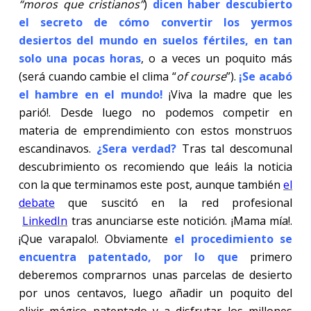
“moros que cristianos”
)
dicen haber descubierto
el secreto de cómo convertir los yermos
desiertos del mundo en suelos fértiles, en tan
solo una pocas horas
, o a veces un poquito más
(será cuando cambie el clima “
of course
”).
¡Se acabó
el hambre en el mundo!
¡Viva la madre que les
parió!. Desde luego no podemos competir en
materia de emprendimiento con estos monstruos
escandinavos.
¿Sera verdad?
Tras tal descomunal
descubrimiento os recomiendo que leáis la noticia
con la que terminamos este post, aunque también
el
debate
que suscitó en la red profesional
LinkedIn
tras anunciarse este notición. ¡Mama mía!.
¡Que varapalo!. Obviamente
el procedimiento se
encuentra patentado, por lo que
primero
deberemos comprarnos unas parcelas de desierto
por unos centavos, luego añadir un poquito del
elixir mágico patentado y a disfrutar los millones