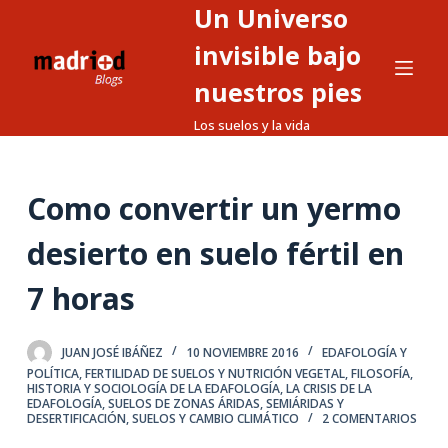
Un Universo
S
a
invisible bajo
l
nuestros pies
t
Los suelos y la vida
a
r
a
Como convertir un yermo
l
c
desierto en suelo fértil en
o
n
7 horas
t
e
JUAN JOSÉ IBÁÑEZ
10 NOVIEMBRE 2016
EDAFOLOGÍA Y
n
POLÍTICA
,
FERTILIDAD DE SUELOS Y NUTRICIÓN VEGETAL
,
FILOSOFÍA,
i
HISTORIA Y SOCIOLOGÍA DE LA EDAFOLOGÍA
,
LA CRISIS DE LA
EDAFOLOGÍA
,
SUELOS DE ZONAS ÁRIDAS, SEMIÁRIDAS Y
d
DESERTIFICACIÓN
,
SUELOS Y CAMBIO CLIMÁTICO
2 COMENTARIOS
o