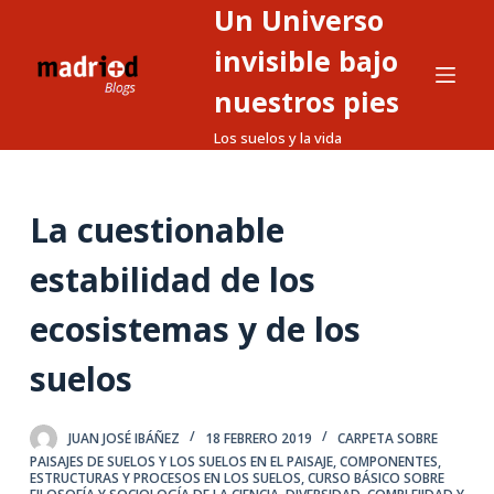
Un Universo
S
a
invisible bajo
l
nuestros pies
t
Los suelos y la vida
a
r
a
La cuestionable
l
c
estabilidad de los
o
n
ecosistemas y de los
t
suelos
e
n
i
JUAN JOSÉ IBÁÑEZ
18 FEBRERO 2019
CARPETA SOBRE
d
PAISAJES DE SUELOS Y LOS SUELOS EN EL PAISAJE
,
COMPONENTES,
ESTRUCTURAS Y PROCESOS EN LOS SUELOS
,
CURSO BÁSICO SOBRE
o