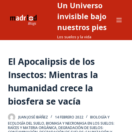
Un Universo
S
a
invisible bajo
l
nuestros pies
t
Los suelos y la vida
a
r
a
El Apocalipsis de los
l
c
Insectos: Mientras la
o
n
humanidad crece la
t
biosfera se vacía
e
n
i
JUAN JOSÉ IBÁÑEZ
14 FEBRERO 2022
BIOLOGÍA Y
d
ECOLOGÍA DEL SUELO
,
BIOMASA Y NECROMASA EN LOS SUELOS:
RAÍCES Y MATERIA ORGÁNICA
,
DEGRADACIÓN DE SUELOS:
o