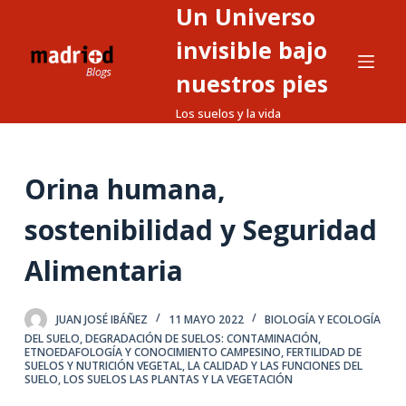
Un Universo
S
a
invisible bajo
l
nuestros pies
t
Los suelos y la vida
a
r
a
Orina humana,
l
c
sostenibilidad y Seguridad
o
n
Alimentaria
t
e
JUAN JOSÉ IBÁÑEZ
11 MAYO 2022
BIOLOGÍA Y ECOLOGÍA
n
DEL SUELO
,
DEGRADACIÓN DE SUELOS: CONTAMINACIÓN
,
i
ETNOEDAFOLOGÍA Y CONOCIMIENTO CAMPESINO
,
FERTILIDAD DE
SUELOS Y NUTRICIÓN VEGETAL
,
LA CALIDAD Y LAS FUNCIONES DEL
d
SUELO
,
LOS SUELOS LAS PLANTAS Y LA VEGETACIÓN
o