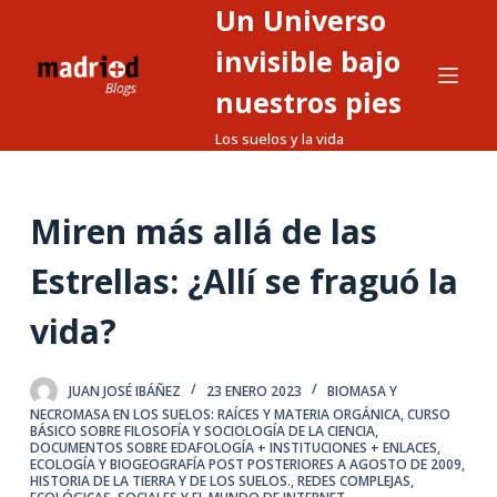
Un Universo
S
a
invisible bajo
l
nuestros pies
t
Los suelos y la vida
a
r
a
Miren más allá de las
l
c
Estrellas: ¿Allí se fraguó la
o
n
vida?
t
e
JUAN JOSÉ IBÁÑEZ
23 ENERO 2023
BIOMASA Y
n
NECROMASA EN LOS SUELOS: RAÍCES Y MATERIA ORGÁNICA
,
CURSO
i
BÁSICO SOBRE FILOSOFÍA Y SOCIOLOGÍA DE LA CIENCIA
,
DOCUMENTOS SOBRE EDAFOLOGÍA + INSTITUCIONES + ENLACES
,
d
ECOLOGÍA Y BIOGEOGRAFÍA POST POSTERIORES A AGOSTO DE 2009
,
HISTORIA DE LA TIERRA Y DE LOS SUELOS.
,
REDES COMPLEJAS,
o