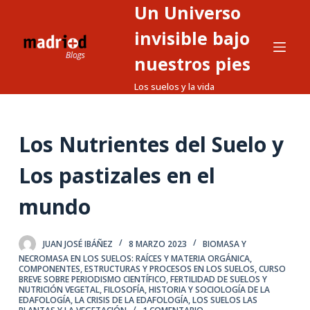
Un Universo
S
a
invisible bajo
l
nuestros pies
t
Los suelos y la vida
a
r
a
Los Nutrientes del Suelo y
l
c
Los pastizales en el
o
n
mundo
t
e
JUAN JOSÉ IBÁÑEZ
8 MARZO 2023
BIOMASA Y
n
NECROMASA EN LOS SUELOS: RAÍCES Y MATERIA ORGÁNICA
,
i
COMPONENTES, ESTRUCTURAS Y PROCESOS EN LOS SUELOS
,
CURSO
BREVE SOBRE PERIODISMO CIENTÍFICO
,
FERTILIDAD DE SUELOS Y
d
NUTRICIÓN VEGETAL
,
FILOSOFÍA, HISTORIA Y SOCIOLOGÍA DE LA
EDAFOLOGÍA
,
LA CRISIS DE LA EDAFOLOGÍA
,
LOS SUELOS LAS
o