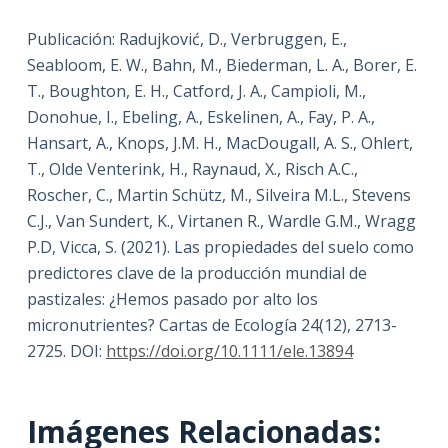
Publicación: Radujković, D., Verbruggen, E.,
Seabloom, E. W., Bahn, M., Biederman, L. A., Borer, E.
T., Boughton, E. H., Catford, J. A., Campioli, M.,
Donohue, I., Ebeling, A., Eskelinen, A., Fay, P. A.,
Hansart, A., Knops, J.M. H., MacDougall, A. S., Ohlert,
T., Olde Venterink, H., Raynaud, X., Risch A.C.,
Roscher, C., Martin Schütz, M., Silveira M.L., Stevens
C.J., Van Sundert, K., Virtanen R., Wardle G.M., Wragg
P.D, Vicca, S. (2021). Las propiedades del suelo como
predictores clave de la producción mundial de
pastizales: ¿Hemos pasado por alto los
micronutrientes? Cartas de Ecología 24(12), 2713-
2725. DOI:
https://doi.org/10.1111/ele.13894
Imágenes Relacionadas: