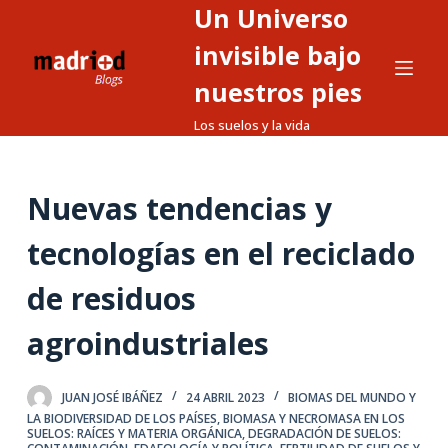
Un Universo
S
a
invisible bajo
l
nuestros pies
t
Los suelos y la vida
a
r
a
Nuevas tendencias y
l
c
tecnologías en el reciclado
o
n
de residuos
t
agroindustriales
e
n
i
JUAN JOSÉ IBÁÑEZ
24 ABRIL 2023
BIOMAS DEL MUNDO Y
d
LA BIODIVERSIDAD DE LOS PAÍSES
,
BIOMASA Y NECROMASA EN LOS
SUELOS: RAÍCES Y MATERIA ORGÁNICA
,
DEGRADACIÓN DE SUELOS:
o