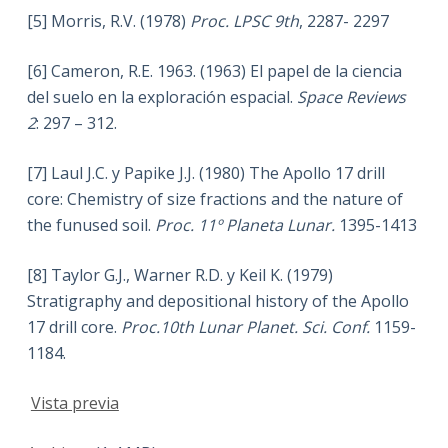
[5] Morris, R.V. (1978)
Proc. LPSC 9th
, 2287- 2297
[6] Cameron, R.E. 1963. (1963) El papel de la ciencia
del suelo en la exploración espacial.
Space Reviews
2
: 297 – 312.
[7] Laul J.C. y Papike J.J. (1980) The Apollo 17 drill
core: Chemistry of size fractions and the nature of
the funused soil.
Proc. 11º Planeta Lunar.
1395-1413
[8] Taylor G.J., Warner R.D. y Keil K. (1979)
Stratigraphy and depositional history of the Apollo
17 drill core.
Proc.10th Lunar Planet. Sci. Conf.
1159-
1184.
Vista previa