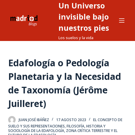
Un Universo
S
a
invisible bajo
l
nuestros pies
t
Los suelos y la vida
a
r
a
Edafología o Pedología
l
c
Planetaria y la Necesidad
o
n
de Taxonomía (Jérôme
t
Juilleret)
e
n
i
JUAN JOSÉ IBÁÑEZ
17 AGOSTO 2023
EL CONCEPTO DE
d
SUELO Y SUS REPRESENTACIONES
,
FILOSOFÍA, HISTORIA Y
SOCIOLOGÍA DE LA EDAFOLOGÍA
,
ZONA CRÍTICA TERRESTRE Y EL
o