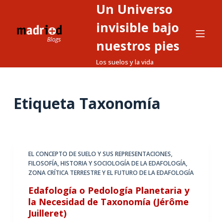
Un Universo
S
a
invisible bajo
l
nuestros pies
t
Los suelos y la vida
a
r
a
Etiqueta
Taxonomía
l
c
o
n
t
EL CONCEPTO DE SUELO Y SUS REPRESENTACIONES
,
FILOSOFÍA, HISTORIA Y SOCIOLOGÍA DE LA EDAFOLOGÍA
,
e
ZONA CRÍTICA TERRESTRE Y EL FUTURO DE LA EDAFOLOGÍA
n
Edafología o Pedología Planetaria y
i
la Necesidad de Taxonomía (Jérôme
d
Juilleret)
o