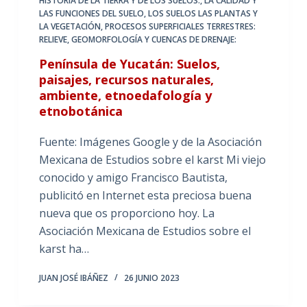
HISTORIA DE LA TIERRA Y DE LOS SUELOS.
,
LA CALIDAD Y
LAS FUNCIONES DEL SUELO
,
LOS SUELOS LAS PLANTAS Y
LA VEGETACIÓN
,
PROCESOS SUPERFICIALES TERRESTRES:
RELIEVE, GEOMORFOLOGÍA Y CUENCAS DE DRENAJE:
Península de Yucatán: Suelos,
paisajes, recursos naturales,
ambiente, etnoedafología y
etnobotánica
Fuente: Imágenes Google y de la Asociación
Mexicana de Estudios sobre el karst Mi viejo
conocido y amigo Francisco Bautista,
publicitó en Internet esta preciosa buena
nueva que os proporciono hoy. La
Asociación Mexicana de Estudios sobre el
karst ha…
JUAN JOSÉ IBÁÑEZ
26 JUNIO 2023