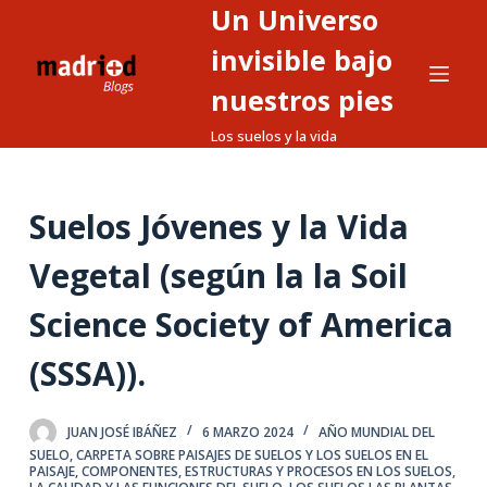
Un Universo
S
a
invisible bajo
l
nuestros pies
t
Los suelos y la vida
a
r
a
Suelos Jóvenes y la Vida
l
c
Vegetal (según la la Soil
o
n
Science Society of America
t
(SSSA)).
e
n
i
JUAN JOSÉ IBÁÑEZ
6 MARZO 2024
AÑO MUNDIAL DEL
d
SUELO
,
CARPETA SOBRE PAISAJES DE SUELOS Y LOS SUELOS EN EL
PAISAJE
,
COMPONENTES, ESTRUCTURAS Y PROCESOS EN LOS SUELOS
,
o