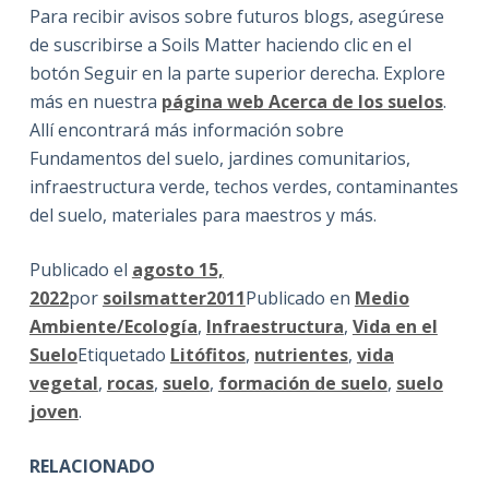
Para recibir avisos sobre futuros blogs, asegúrese
de suscribirse a Soils Matter haciendo clic en el
botón Seguir en la parte superior derecha. Explore
más en nuestra
página web Acerca de los suelos
.
Allí encontrará más información sobre
Fundamentos del suelo, jardines comunitarios,
infraestructura verde, techos verdes, contaminantes
del suelo, materiales para maestros y más.
Publicado el
agosto 15,
2022
por
soilsmatter2011
Publicado en
Medio
Ambiente/Ecología
,
Infraestructura
,
Vida en el
Suelo
Etiquetado
Litófitos
,
nutrientes
,
vida
vegetal
,
rocas
,
suelo
,
formación de suelo
,
suelo
joven
.
RELACIONADO