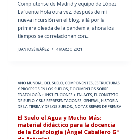
Complutense de Madrid y equipo de López
Lafuente Hola otra vez, después de mi
nueva incursión en el blog, allá por la
primera oleada de la pandemia, ahora los
tiempos se correlacionan con…
JUAN JOSÉ IBÁÑEZ
4 MARZO 2021
AÑO MUNDIAL DEL SUELO
,
COMPONENTES, ESTRUCTURAS
Y PROCESOS EN LOS SUELOS
,
DOCUMENTOS SOBRE
EDAFOLOGÍA + INSTITUCIONES + ENLACES
,
EL CONCEPTO
DE SUELO Y SUS REPRESENTACIONES
,
GENERAL
,
HISTORIA
DE LA TIERRA Y DE LOS SUELOS.
,
NOTAS BREVES DE PRENSA
El Suelo el Agua y Mucho Más:
material didáctico para la docencia
de la Edafología (Ángel Caballero Gª
de Arévalo)