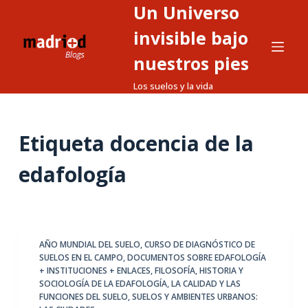
Un Universo
S
a
invisible bajo
l
nuestros pies
t
Los suelos y la vida
a
r
a
Etiqueta
docencia de la
l
c
edafología
o
n
t
e
AÑO MUNDIAL DEL SUELO
,
CURSO DE DIAGNÓSTICO DE
n
SUELOS EN EL CAMPO
,
DOCUMENTOS SOBRE EDAFOLOGÍA
i
+ INSTITUCIONES + ENLACES
,
FILOSOFÍA, HISTORIA Y
d
SOCIOLOGÍA DE LA EDAFOLOGÍA
,
LA CALIDAD Y LAS
FUNCIONES DEL SUELO
,
SUELOS Y AMBIENTES URBANOS:
o