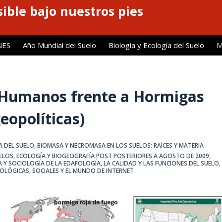
ible bajo nuestros pies
NES
Año Mundial del Suelo
Biología y Ecología del Suelo
M
: Humanos frente a Hormigas
geopolíticas)
A DEL SUELO
,
BIOMASA Y NECROMASA EN LOS SUELOS: RAÍCES Y MATERIA
ELOS
,
ECOLOGÍA Y BIOGEOGRAFÍA POST POSTERIORES A AGOSTO DE 2009
,
IA Y SOCIOLOGÍA DE LA EDAFOLOGÍA
,
LA CALIDAD Y LAS FUNCIONES DEL SUELO
,
COLÓGICAS, SOCIALES Y EL MUNDO DE INTERNET