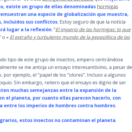
go, existe un grupo de ellas denominadas
hormigas
demuestran una especie de globalización que muestra,
incluidos sus conflictos
. Estoy seguro de que la noticia
rá lugar a la reflexión
. “
El imperio de las hormigas: lo que
” o «
El extraño y turbulento mundo de la geopolítica de las
todo tipo de este grupo de insectos, empero centrándose
ealmente se me antoja un ensayo interesantísimo, a pesar d
 por ejemplo, el “papel de los “olores”. Incluso a algunos
oquio. Sin embargo, reitero que el ensayo es digno de ser
sten muchas semejanzas entre la expansión de la
n el planeta, por cuanto ellas parecen hacerlo, con
ra entre los imperios de hombres contra hombres
.
grarios, estos insectos no contaminan el planeta
.