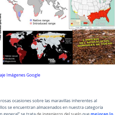
laje Imágenes Google
osas ocasiones sobre las maravillas inherentes al
ellos se encuentran almacenados en nuestra categoría
n general” se trata
de ingenieros del suelo
que
mejoran lo