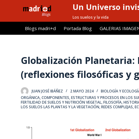
Un Universo invis
S
a
Los suelos y la vida
l
Blogs madri+d
Portada Blog
GALERIAS IMAGE
t
a
r
a
Globalización Planetaria
l
(reflexiones filosóficas y 
c
o
n
JUAN JOSÉ IBÁÑEZ
2 MAYO 2024
BIOLOGÍA Y ECOLOGÍ
t
ORGÁNICA
,
COMPONENTES, ESTRUCTURAS Y PROCESOS EN LOS SU
FERTILIDAD DE SUELOS Y NUTRICIÓN VEGETAL
,
FILOSOFÍA, HISTOR
e
LOS SUELOS LAS PLANTAS Y LA VEGETACIÓN
,
REDES COMPLEJAS, E
n
i
d
o