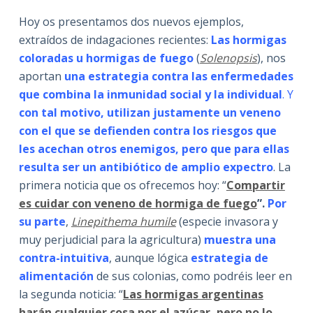
Hoy os presentamos dos nuevos ejemplos,
extraídos de indagaciones recientes:
Las hormigas
coloradas u hormigas de fuego
(
Solenopsis
), nos
aportan
una estrategia contra las enfermedades
que combina la inmunidad social y la individual
. Y
con tal motivo, utilizan justamente un veneno
con el que se defienden contra los riesgos que
les acechan otros enemigos, pero que para ellas
resulta ser un antibiótico de amplio expectro
. La
primera noticia que os ofrecemos hoy: “
Compartir
es cuidar con veneno de hormiga de fuego
”.
Por
su parte
,
Linepithema humile
(especie invasora y
muy perjudicial para la agricultura)
muestra una
contra-intuitiva
, aunque lógica
estrategia de
alimentación
de sus colonias, como podréis leer en
la segunda noticia: “
Las hormigas argentinas
harán cualquier cosa por el azúcar, pero no lo