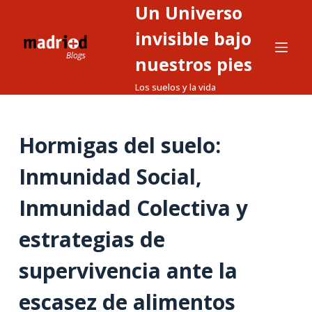
Un Universo
S
a
invisible bajo
l
nuestros pies
t
Los suelos y la vida
a
r
a
Hormigas del suelo:
l
c
Inmunidad Social,
o
n
Inmunidad Colectiva y
t
estrategias de
e
n
supervivencia ante la
i
d
escasez de alimentos
o