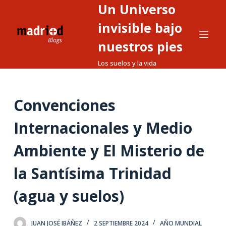
Un Universo
S
a
invisible bajo
l
nuestros pies
t
Los suelos y la vida
a
r
a
Convenciones
l
c
Internacionales y Medio
o
n
Ambiente y El Misterio de
t
la Santísima Trinidad
e
n
(agua y suelos)
i
d
o
JUAN JOSÉ IBÁÑEZ
2 SEPTIEMBRE 2024
AÑO MUNDIAL