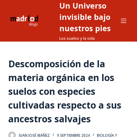
Un Universo
S
a
invisible bajo
l
nuestros pies
t
Los suelos y la vida
a
r
a
Descomposición de la
l
c
materia orgánica en los
o
n
suelos con especies
t
cultivadas respecto a sus
e
n
ancestros salvajes
i
d
o
JUAN JOSÉ IBÁÑEZ
9 SEPTIEMBRE 2024
BIOLOGÍA Y