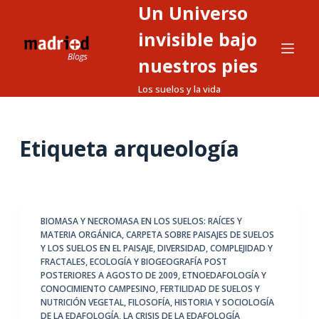
Un Universo
S
a
invisible bajo
l
nuestros pies
t
Los suelos y la vida
a
r
a
Etiqueta
arqueología
l
c
o
n
t
BIOMASA Y NECROMASA EN LOS SUELOS: RAÍCES Y
MATERIA ORGÁNICA
,
CARPETA SOBRE PAISAJES DE SUELOS
e
Y LOS SUELOS EN EL PAISAJE
,
DIVERSIDAD, COMPLEJIDAD Y
n
FRACTALES
,
ECOLOGÍA Y BIOGEOGRAFÍA POST
i
POSTERIORES A AGOSTO DE 2009
,
ETNOEDAFOLOGÍA Y
CONOCIMIENTO CAMPESINO
,
FERTILIDAD DE SUELOS Y
d
NUTRICIÓN VEGETAL
,
FILOSOFÍA, HISTORIA Y SOCIOLOGÍA
o
DE LA EDAFOLOGÍA
,
LA CRISIS DE LA EDAFOLOGÍA