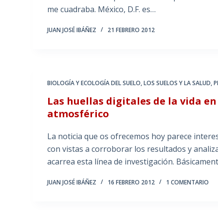
me cuadraba. México, D.F. es…
JUAN JOSÉ IBÁÑEZ
21 FEBRERO 2012
BIOLOGÍA Y ECOLOGÍA DEL SUELO
,
LOS SUELOS Y LA SALUD
,
P
Las huellas digitales de la vida en
atmosférico
La noticia que os ofrecemos hoy parece intere
con vistas a corroborar los resultados y anali
acarrea esta línea de investigación. Básicament
JUAN JOSÉ IBÁÑEZ
16 FEBRERO 2012
1 COMENTARIO