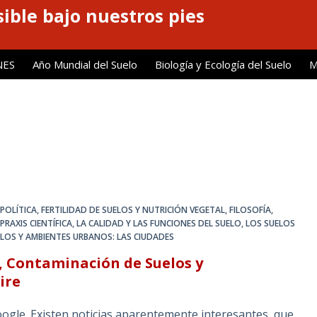
ible bajo nuestros pies
NES
Año Mundial del Suelo
Biología y Ecología del Suelo
M
POLÍTICA
,
FERTILIDAD DE SUELOS Y NUTRICIÓN VEGETAL
,
FILOSOFÍA,
PRAXIS CIENTÍFICA
,
LA CALIDAD Y LAS FUNCIONES DEL SUELO
,
LOS SUELOS
LOS Y AMBIENTES URBANOS: LAS CIUDADES
, Contaminación de Suelos y
ire
gle. Existen noticias aparentemente interesantes, que