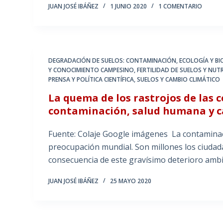
JUAN JOSÉ IBÁÑEZ
1 JUNIO 2020
1 COMENTARIO
DEGRADACIÓN DE SUELOS: CONTAMINACIÓN
,
ECOLOGÍA Y B
Y CONOCIMIENTO CAMPESINO
,
FERTILIDAD DE SUELOS Y NUT
PRENSA Y POLÍTICA CIENTÍFICA
,
SUELOS Y CAMBIO CLIMÁTICO
La quema de los rastrojos de las c
contaminación, salud humana y c
Fuente: Colaje Google imágenes La contaminaci
preocupación mundial. Son millones los ciuda
consecuencia de este gravísimo deterioro ambi
JUAN JOSÉ IBÁÑEZ
25 MAYO 2020