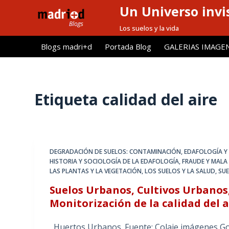
Un Universo invis
S
a
Los suelos y la vida
l
Blogs madri+d
Portada Blog
GALERIAS IMAGE
t
a
r
a
Etiqueta
calidad del aire
l
c
o
n
DEGRADACIÓN DE SUELOS: CONTAMINACIÓN
,
EDAFOLOGÍA Y 
t
HISTORIA Y SOCIOLOGÍA DE LA EDAFOLOGÍA
,
FRAUDE Y MALA 
e
LAS PLANTAS Y LA VEGETACIÓN
,
LOS SUELOS Y LA SALUD
,
SUE
n
Suelos Urbanos, Cultivos Urbanos
i
Monitorización de la calidad del a
d
o
Huertos Urbanos. Fuente: Colaje imágenes Goo