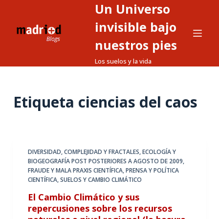
Un Universo
S
a
invisible bajo
l
nuestros pies
t
Los suelos y la vida
a
r
a
Etiqueta
ciencias del caos
l
c
o
n
t
DIVERSIDAD, COMPLEJIDAD Y FRACTALES
,
ECOLOGÍA Y
BIOGEOGRAFÍA POST POSTERIORES A AGOSTO DE 2009
,
e
FRAUDE Y MALA PRAXIS CIENTÍFICA
,
PRENSA Y POLÍTICA
n
CIENTÍFICA
,
SUELOS Y CAMBIO CLIMÁTICO
i
El Cambio Climático y sus
d
repercusiones sobre los recursos
o