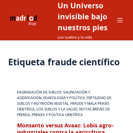
Un Universo
S
a
invisible bajo
l
nuestros pies
t
Los suelos y la vida
a
r
a
Etiqueta
fraude científico
l
c
o
n
t
DEGRADACIÓN DE SUELOS: SALINIZACIÓN Y
ACIDIFICACIÓN
,
EDAFOLOGÍA Y POLÍTICA
,
FERTILIDAD DE
e
SUELOS Y NUTRICIÓN VEGETAL
,
FRAUDE Y MALA PRAXIS
n
CIENTÍFICA
,
LOS SUELOS Y LA SALUD
,
NOTAS BREVES DE
i
PRENSA
,
PRENSA Y POLÍTICA CIENTÍFICA
d
Monsanto versus Avaaz: Lobis agro-
o
industriales contra la agricultura