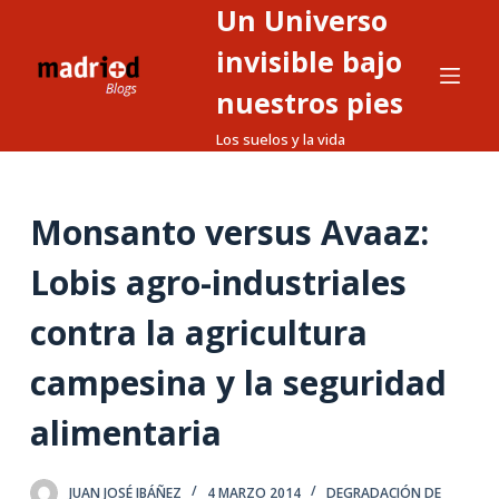
Un Universo
S
a
invisible bajo
l
nuestros pies
t
Los suelos y la vida
a
r
a
Monsanto versus Avaaz:
l
c
Lobis agro-industriales
o
n
contra la agricultura
t
campesina y la seguridad
e
n
alimentaria
i
d
o
JUAN JOSÉ IBÁÑEZ
4 MARZO 2014
DEGRADACIÓN DE