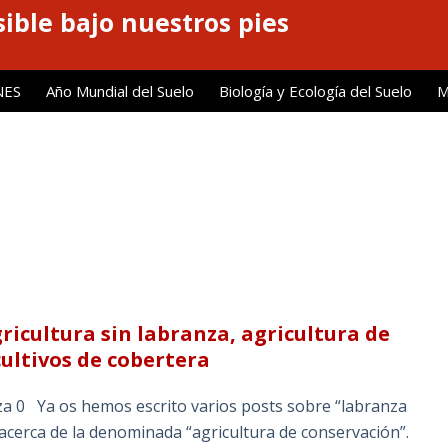
ible bajo nuestros pies
NES
Año Mundial del Suelo
Biología y Ecología del Suelo
M
ricultura sin labranza, agricultura de
ultivos de cobertera
a 0 Ya os hemos escrito varios posts sobre “labranza
 acerca de la denominada “agricultura de conservación”.