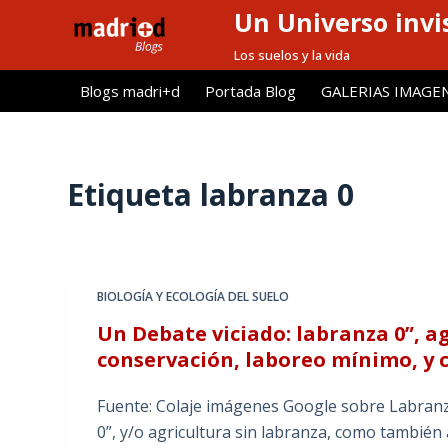
Un Universo invis
S
a
Los suelos y la vida
l
Blogs madri+d
Portada Blog
GALERIAS IMAGE
t
a
r
a
Etiqueta
labranza 0
l
c
o
n
BIOLOGÍA Y ECOLOGÍA DEL SUELO
t
Un Debate viciado: labranza 0”, ag
e
conservación, laboreo mínimo, y c
n
i
Fuente: Colaje imágenes Google sobre Labranz
d
0”, y/o agricultura sin labranza, como también
o