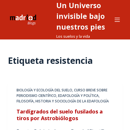
Un Universo
S
a
invisible bajo
l
nuestros pies
t
Los suelos y la vida
a
r
a
Etiqueta
resistencia
l
c
o
n
t
BIOLOGÍA Y ECOLOGÍA DEL SUELO
,
CURSO BREVE SOBRE
PERIODISMO CIENTÍFICO
,
EDAFOLOGÍA Y POLÍTICA
,
e
FILOSOFÍA, HISTORIA Y SOCIOLOGÍA DE LA EDAFOLOGÍA
n
Tardígrados del suelo fusilados a
i
tiros por Astrobiólogos
d
o