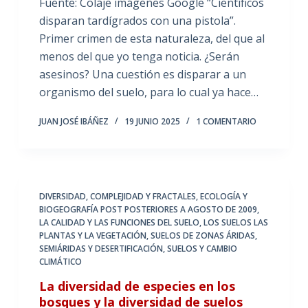
Fuente: Colaje imágenes Google “Científicos
disparan tardígrados con una pistola”.
Primer crimen de esta naturaleza, del que al
menos del que yo tenga noticia. ¿Serán
asesinos? Una cuestión es disparar a un
organismo del suelo, para lo cual ya hace…
JUAN JOSÉ IBÁÑEZ
19 JUNIO 2025
1 COMENTARIO
DIVERSIDAD, COMPLEJIDAD Y FRACTALES
,
ECOLOGÍA Y
BIOGEOGRAFÍA POST POSTERIORES A AGOSTO DE 2009
,
LA CALIDAD Y LAS FUNCIONES DEL SUELO
,
LOS SUELOS LAS
PLANTAS Y LA VEGETACIÓN
,
SUELOS DE ZONAS ÁRIDAS,
SEMIÁRIDAS Y DESERTIFICACIÓN
,
SUELOS Y CAMBIO
CLIMÁTICO
La diversidad de especies en los
bosques y la diversidad de suelos