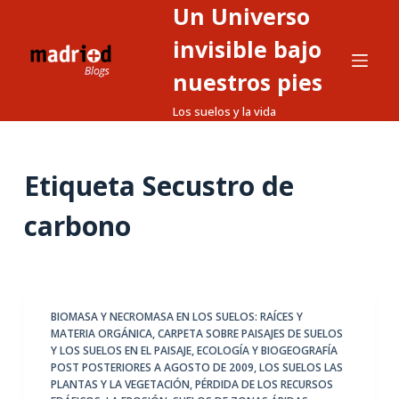
Un Universo
S
a
invisible bajo
l
nuestros pies
t
Los suelos y la vida
a
r
a
Etiqueta
Secustro de
l
c
carbono
o
n
t
e
BIOMASA Y NECROMASA EN LOS SUELOS: RAÍCES Y
n
MATERIA ORGÁNICA
,
CARPETA SOBRE PAISAJES DE SUELOS
i
Y LOS SUELOS EN EL PAISAJE
,
ECOLOGÍA Y BIOGEOGRAFÍA
d
POST POSTERIORES A AGOSTO DE 2009
,
LOS SUELOS LAS
PLANTAS Y LA VEGETACIÓN
,
PÉRDIDA DE LOS RECURSOS
o