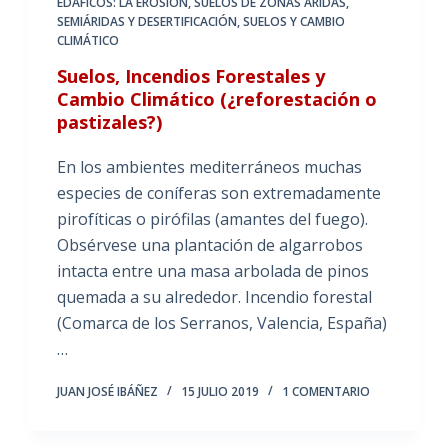
EDÁFICOS: LA EROSIÓN
,
SUELOS DE ZONAS ÁRIDAS,
SEMIÁRIDAS Y DESERTIFICACIÓN
,
SUELOS Y CAMBIO
CLIMÁTICO
Suelos, Incendios Forestales y
Cambio Climático (¿reforestación o
pastizales?)
En los ambientes mediterráneos muchas
especies de coníferas son extremadamente
pirofíticas o pirófilas (amantes del fuego).
Obsérvese una plantación de algarrobos
intacta entre una masa arbolada de pinos
quemada a su alrededor. Incendio forestal
(Comarca de los Serranos, Valencia, España)
…
JUAN JOSÉ IBÁÑEZ
15 JULIO 2019
1 COMENTARIO