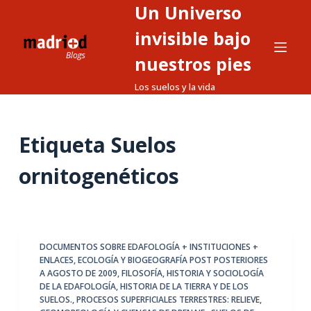
Un Universo
S
a
invisible bajo
l
nuestros pies
t
Los suelos y la vida
a
r
a
Etiqueta
Suelos
l
c
ornitogenéticos
o
n
t
e
DOCUMENTOS SOBRE EDAFOLOGÍA + INSTITUCIONES +
n
ENLACES
,
ECOLOGÍA Y BIOGEOGRAFÍA POST POSTERIORES
i
A AGOSTO DE 2009
,
FILOSOFÍA, HISTORIA Y SOCIOLOGÍA
d
DE LA EDAFOLOGÍA
,
HISTORIA DE LA TIERRA Y DE LOS
SUELOS.
,
PROCESOS SUPERFICIALES TERRESTRES: RELIEVE,
o