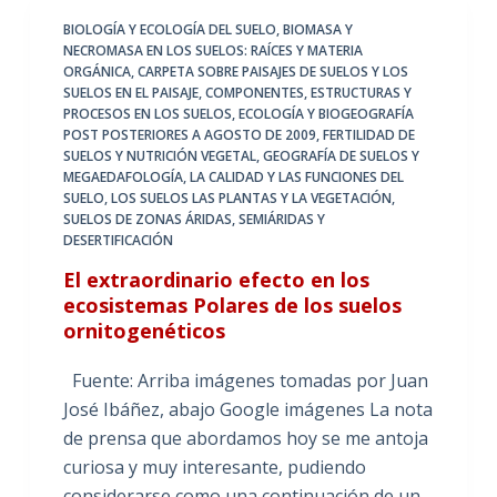
BIOLOGÍA Y ECOLOGÍA DEL SUELO
,
BIOMASA Y
NECROMASA EN LOS SUELOS: RAÍCES Y MATERIA
ORGÁNICA
,
CARPETA SOBRE PAISAJES DE SUELOS Y LOS
SUELOS EN EL PAISAJE
,
COMPONENTES, ESTRUCTURAS Y
PROCESOS EN LOS SUELOS
,
ECOLOGÍA Y BIOGEOGRAFÍA
POST POSTERIORES A AGOSTO DE 2009
,
FERTILIDAD DE
SUELOS Y NUTRICIÓN VEGETAL
,
GEOGRAFÍA DE SUELOS Y
MEGAEDAFOLOGÍA
,
LA CALIDAD Y LAS FUNCIONES DEL
SUELO
,
LOS SUELOS LAS PLANTAS Y LA VEGETACIÓN
,
SUELOS DE ZONAS ÁRIDAS, SEMIÁRIDAS Y
DESERTIFICACIÓN
El extraordinario efecto en los
ecosistemas Polares de los suelos
ornitogenéticos
Fuente: Arriba imágenes tomadas por Juan
José Ibáñez, abajo Google imágenes La nota
de prensa que abordamos hoy se me antoja
curiosa y muy interesante, pudiendo
considerarse como una continuación de un