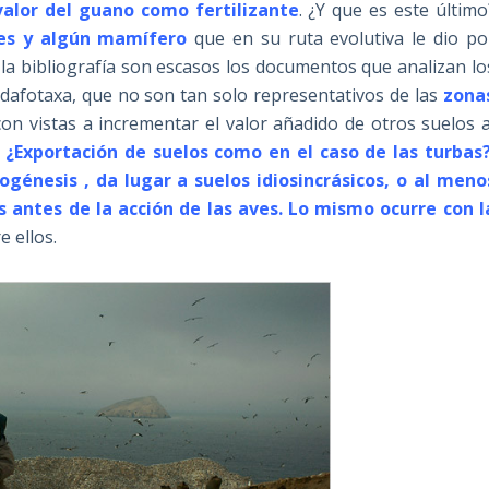
valor del guano como fertilizante
. ¿Y que es este último
ves y algún mamífero
que en su ruta evolutiva le dio po
n la bibliografía son escasos los documentos que analizan lo
edafotaxa, que no son tan solo representativos de las
zona
n vistas a incrementar el valor añadido de otros suelos a
. ¿Exportación de suelos como en el caso de las turbas?
togénesis , da lugar a suelos idiosincrásicos, o al meno
 antes de la acción de las aves. Lo mismo ocurre con l
 ellos.