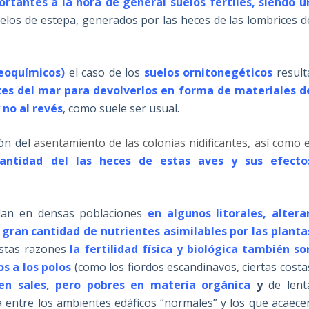
antes a la hora de general suelos fértiles, siendo u
elos de estepa, generados por las heces de las lombrices d
geoquímicos)
el caso de los
suelos ornitonegéticos
result
tes del mar para devolverlos en forma de materiales d
 no al revés
, como suele ser usual.
ión del
asentamiento de las colonias nidificantes, así como e
antidad del las heces de estas aves y sus efecto
dan en densas poblaciones
en algunos litorales, altera
 gran cantidad de nutrientes asimilables por las planta
estas razones
la fertilidad física y biológica también so
s a los polos
(como los fiordos escandinavos, ciertas costa
en sales, pero pobres en materia orgánica
y
de lent
ia entre los ambientes edáficos “normales” y los que acaece