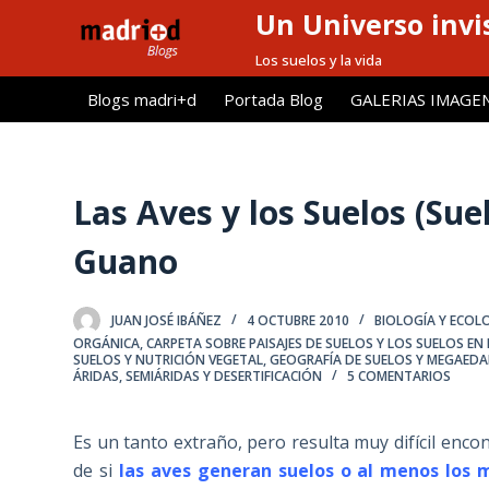
Un Universo invis
S
a
Los suelos y la vida
l
Blogs madri+d
Portada Blog
GALERIAS IMAGE
t
a
r
a
Las Aves y los Suelos (Sue
l
Guano
c
o
n
JUAN JOSÉ IBÁÑEZ
4 OCTUBRE 2010
BIOLOGÍA Y ECOL
t
ORGÁNICA
,
CARPETA SOBRE PAISAJES DE SUELOS Y LOS SUELOS EN E
SUELOS Y NUTRICIÓN VEGETAL
,
GEOGRAFÍA DE SUELOS Y MEGAED
e
ÁRIDAS, SEMIÁRIDAS Y DESERTIFICACIÓN
5 COMENTARIOS
n
i
Es un tanto extraño, pero resulta muy difícil enco
d
de si
las aves generan suelos o al menos los 
o