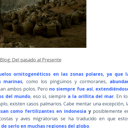
 Blog: Del pasado al Presente
uelos ornitogenéticos en las zonas polares, ya que l
s marinas
, como los pingüinos y cormoranes,
abunda
an ambos polos. Pero
no siempre fue así
,
extendiéndos
cos del mundo
, eso sí, siempre
a la orillita del mar
. En lo
mplo, existen casos palmarios. Cabe mentar una excepción, l
san como fertilizantes en indonesia
y
posiblemente e
costas y aves migratorias se ha traducido en que esto
 de serlo en muchas regiones del globo
.