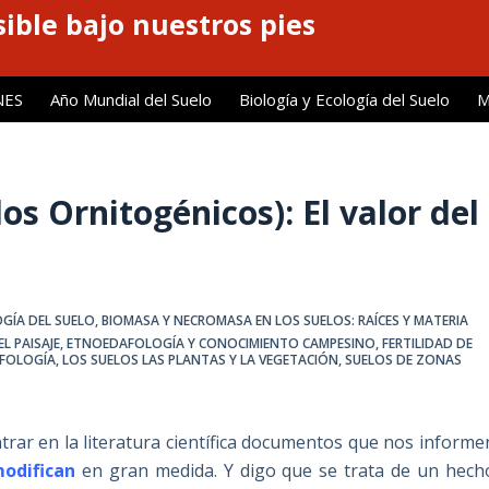
ible bajo nuestros pies
NES
Año Mundial del Suelo
Biología y Ecología del Suelo
M
los Ornitogénicos): El valor del
OGÍA DEL SUELO
,
BIOMASA Y NECROMASA EN LOS SUELOS: RAÍCES Y MATERIA
L PAISAJE
,
ETNOEDAFOLOGÍA Y CONOCIMIENTO CAMPESINO
,
FERTILIDAD DE
AFOLOGÍA
,
LOS SUELOS LAS PLANTAS Y LA VEGETACIÓN
,
SUELOS DE ZONAS
ntrar en la literatura científica documentos que nos informe
modifican
en gran medida. Y digo que se trata de un hech