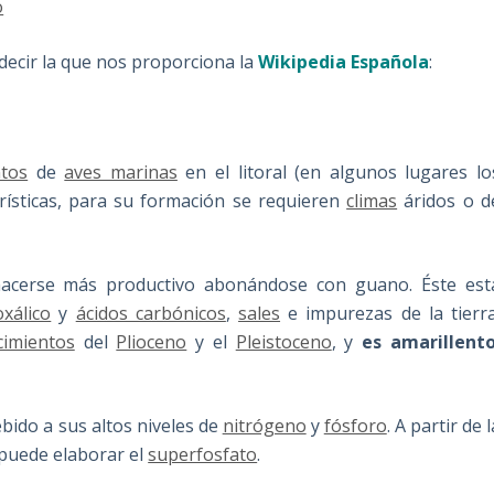
o
decir la que nos proporciona la
Wikipedia Española
:
tos
de
aves marinas
en el litoral (en algunos lugares lo
rísticas, para su formación se requieren
climas
áridos o d
 hacerse más productivo abonándose con guano. Éste est
oxálico
y
ácidos carbónicos
,
sales
e impurezas de la tierra
cimientos
del
Plioceno
y el
Pleistoceno
, y
es amarillent
bido a sus altos niveles de
nitrógeno
y
fósforo
. A partir de l
puede elaborar el
superfosfato
.