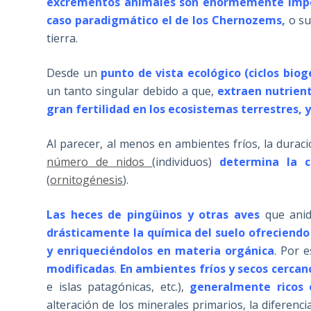
excrementos animales son enormemente import
caso paradigmático el de los Chernozems,
o su
tierra.
Desde un
punto de vista ecológico (ciclos bio
un tanto singular debido a que,
extraen nutrien
gran fertilidad en los ecosistemas terrestres, y
Al parecer, al menos en ambientes fríos, la durac
número de nidos
(individuos)
determina la c
(
ornitogénesis
).
Las heces de pingüinos y otras aves
que ani
drásticamente la
química del suelo ofreciendo
y enriqueciéndolos en materia orgánica
. Por 
modificadas
.
En ambientes fríos y secos
cercano
e islas patagónicas, etc.),
generalmente ricos 
alteración de los minerales primarios, la diferenc