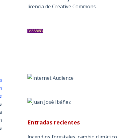
licencia de Creative Commons
.
a
n
e
s
a
n
Entradas recientes
s
Incendios forestales, cambio climático