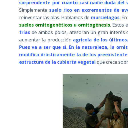
sorprendente por cuanto casi nadie duda del 
Simplemente
suelo rico en excrementos de a
reinventar las alas. Hablamos de
murciélagos
. E
suelos ornitogenéticos u ornitogénesis
. Estos 
frías
de ambos polos, atesoran un gran interés co
aumentar la producción
agrícola de los últimos
Pues va a ser que sí. En la naturaleza, la orni
modifica drásticamente la de los preexistentes
estructura de la cubierta vegetal
que crece sobre