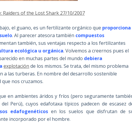
 Raiders of the Lost Shark 27/10/2007
ajo, el guano, es un fertilizante orgánico que
proporciona
suelo
. Al parecer atesora también
compuestos
omentan también, sus ventajas respecto a los fertilizantes
ultura ecológica u orgánica
. Volvemos a creernos pues el
saparecido en muchas partes del mundo
debiera
la
explotación
de los mismos. Se trata, del mismo problema
 a las turberas. En nombre del desarrollo sostenible
l que nos cruzamos.
 que en ambientes áridos y fríos (pero seguramente tambié
 del Perú), cuyos edafotaxa típicos padecen de escasez d
esos edafogenéticos
en los suelos que disfrutan de s
zante incorporado por el hombre.