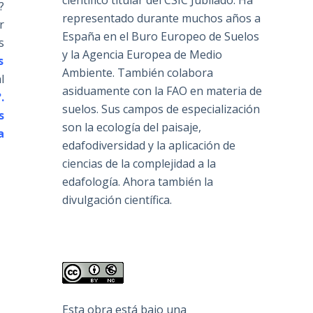
científico titular del CSIC Jubilado. Ha
?
representado durante muchos años a
r
España en el Buro Europeo de Suelos
s
y la Agencia Europea de Medio
s
Ambiente. También colabora
l
asiduamente con la FAO en materia de
.
suelos. Sus campos de especialización
s
son la ecología del paisaje,
a
edafodiversidad y la aplicación de
ciencias de la complejidad a la
edafología. Ahora también la
divulgación científica.
Esta obra está bajo una