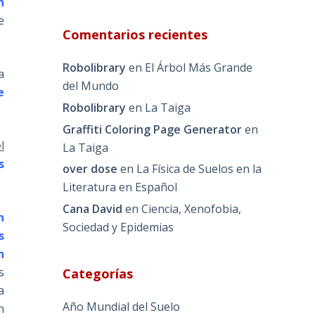
n
e
Comentarios recientes
Robolibrary
en
El Árbol Más Grande
a
del Mundo
e
Robolibrary
en
La Taiga
Graffiti Coloring Page Generator
en
l
La Taiga
s
over dose
en
La Física de Suelos en la
Literatura en Español
Cana David
en
Ciencia, Xenofobia,
n
Sociedad y Epidemias
s
n
s
Categorías
a
Año Mundial del Suelo
n