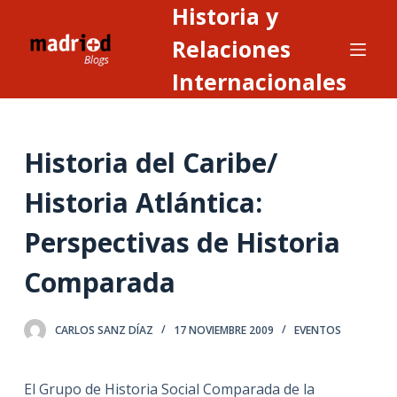
Historia y
S
a
Relaciones
l
Internacionales
t
a
r
Historia del Caribe/
a
l
Historia Atlántica:
c
o
Perspectivas de Historia
n
t
Comparada
e
n
CARLOS SANZ DÍAZ
17 NOVIEMBRE 2009
EVENTOS
i
d
o
El Grupo de Historia Social Comparada de la