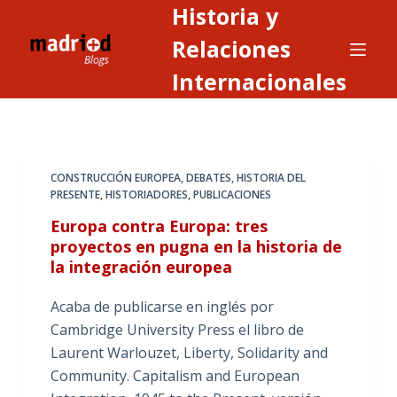
Historia y
S
a
Relaciones
l
Internacionales
t
a
r
a
CONSTRUCCIÓN EUROPEA
,
DEBATES
,
HISTORIA DEL
l
PRESENTE
,
HISTORIADORES
,
PUBLICACIONES
c
Europa contra Europa: tres
o
proyectos en pugna en la historia de
n
la integración europea
t
e
Acaba de publicarse en inglés por
n
Cambridge University Press el libro de
i
Laurent Warlouzet, Liberty, Solidarity and
d
Community. Capitalism and European
o