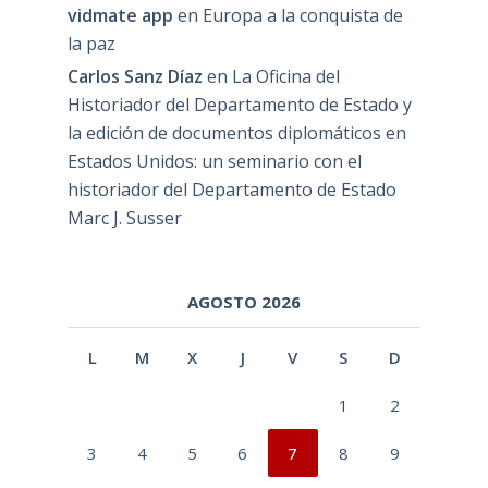
vidmate app
en
Europa a la conquista de
la paz
Carlos Sanz Díaz
en
La Oficina del
Historiador del Departamento de Estado y
la edición de documentos diplomáticos en
Estados Unidos: un seminario con el
historiador del Departamento de Estado
Marc J. Susser
AGOSTO 2026
L
M
X
J
V
S
D
1
2
3
4
5
6
7
8
9