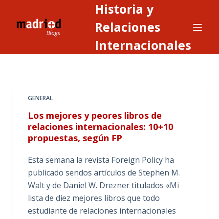
Historia y
S
a
Relaciones
l
Internacionales
t
a
r
a
GENERAL
l
c
Los mejores y peores libros de
o
relaciones internacionales: 10+10
propuestas, según FP
n
t
Esta semana la revista Foreign Policy ha
e
publicado sendos artículos de Stephen M.
n
Walt y de Daniel W. Drezner titulados «Mi
i
lista de diez mejores libros que todo
d
estudiante de relaciones internacionales
o