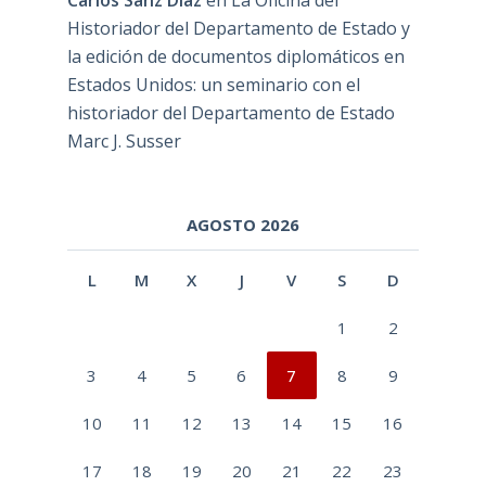
Carlos Sanz Díaz
en
La Oficina del
Historiador del Departamento de Estado y
la edición de documentos diplomáticos en
Estados Unidos: un seminario con el
historiador del Departamento de Estado
Marc J. Susser
AGOSTO 2026
L
M
X
J
V
S
D
1
2
3
4
5
6
7
8
9
10
11
12
13
14
15
16
17
18
19
20
21
22
23