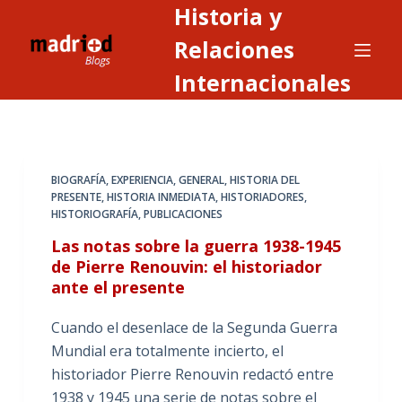
Historia y
S
a
Relaciones
l
Internacionales
t
a
r
a
BIOGRAFÍA
,
EXPERIENCIA
,
GENERAL
,
HISTORIA DEL
l
PRESENTE
,
HISTORIA INMEDIATA
,
HISTORIADORES
,
c
HISTORIOGRAFÍA
,
PUBLICACIONES
o
Las notas sobre la guerra 1938-1945
n
de Pierre Renouvin: el historiador
t
ante el presente
e
n
Cuando el desenlace de la Segunda Guerra
i
Mundial era totalmente incierto, el
d
historiador Pierre Renouvin redactó entre
o
1938 y 1945 una serie de notas sobre el