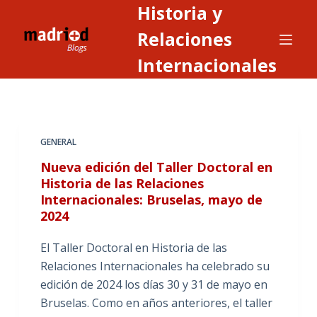
Historia y
S
a
Relaciones
l
Internacionales
t
a
r
a
GENERAL
l
c
Nueva edición del Taller Doctoral en
o
Historia de las Relaciones
Internacionales: Bruselas, mayo de
n
2024
t
e
El Taller Doctoral en Historia de las
n
Relaciones Internacionales ha celebrado su
i
edición de 2024 los días 30 y 31 de mayo en
d
Bruselas. Como en años anteriores, el taller
o