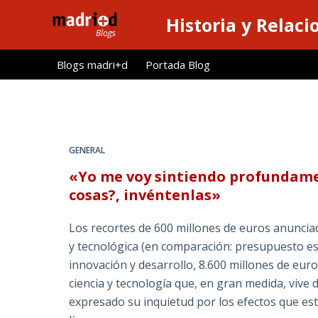
S
Historia y Relaci
a
l
Blogs madri+d
Portada Blog
t
a
r
a
l
GENERAL
c
«Yo me voy sintiendo profundame
o
cosas?, invéntenlas»
n
t
Los recortes de 600 millones de euros anunciad
e
y tecnológica (en comparación: presupuesto est
n
innovación y desarrollo, 8.600 millones de eur
i
ciencia y tecnología que, en gran medida, vive d
d
expresado su inquietud por los efectos que est
o