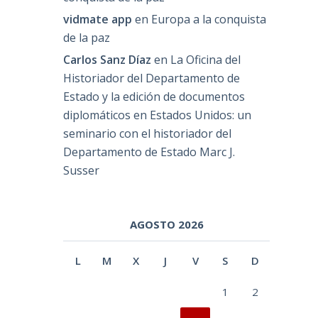
vidmate app
en
Europa a la conquista
de la paz
Carlos Sanz Díaz
en
La Oficina del
Historiador del Departamento de
Estado y la edición de documentos
diplomáticos en Estados Unidos: un
seminario con el historiador del
Departamento de Estado Marc J.
Susser
AGOSTO 2026
L
M
X
J
V
S
D
1
2