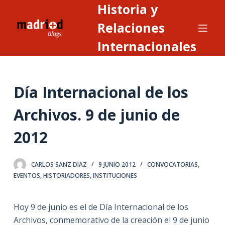
Historia y
S
a
Relaciones
l
Internacionales
t
a
r
Día Internacional de los
a
l
Archivos. 9 de junio de
c
o
2012
n
t
CARLOS SANZ DÍAZ
9 JUNIO 2012
CONVOCATORIAS
,
e
EVENTOS
,
HISTORIADORES
,
INSTITUCIONES
n
i
Hoy 9 de junio es el de Día Internacional de los
d
Archivos, conmemorativo de la creación el 9 de junio
o