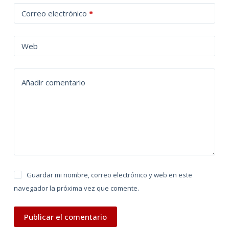
t
Correo electrónico
*
e
r
n
Web
a
t
Añadir comentario
i
v
e
:
Guardar mi nombre, correo electrónico y web en este
navegador la próxima vez que comente.
Publicar el comentario