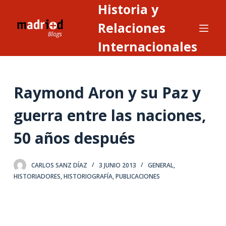
Historia y
S
a
Relaciones
l
Internacionales
t
a
r
Raymond Aron y su Paz y
a
l
guerra entre las naciones,
c
o
50 años después
n
t
CARLOS SANZ DÍAZ
3 JUNIO 2013
GENERAL
,
e
HISTORIADORES
,
HISTORIOGRAFÍA
,
PUBLICACIONES
n
i
d
o