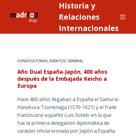
Historia y
S
a
Relaciones
l
Internacionales
t
a
r
a
CONVOCATORIAS
,
EVENTOS
,
GENERAL
l
c
Año Dual España-Japón, 400 años
o
después de la Embajada Keicho a
Europa
n
t
Hace 400 años llegaban a España el Samurai
e
Hasekura Tsunenaga (1570-1621) y el fraile
n
franciscano español Luis Sotelo en la que
i
fue la primera delegación diplomática de
d
carácter oficial enviada por Japón a España.
o