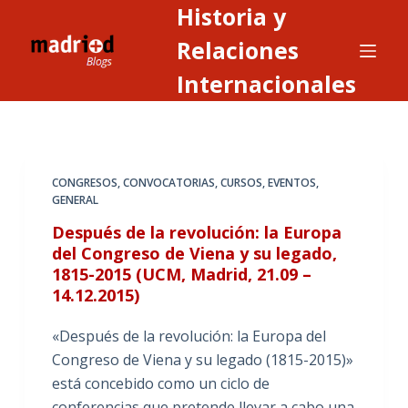
Historia y
S
a
Relaciones
l
Internacionales
t
a
r
a
CONGRESOS
,
CONVOCATORIAS
,
CURSOS
,
EVENTOS
,
l
GENERAL
c
Después de la revolución: la Europa
o
del Congreso de Viena y su legado,
n
1815-2015 (UCM, Madrid, 21.09 –
t
14.12.2015)
e
n
«Después de la revolución: la Europa del
i
Congreso de Viena y su legado (1815-2015)»
d
está concebido como un ciclo de
o
conferencias que pretende llevar a cabo una