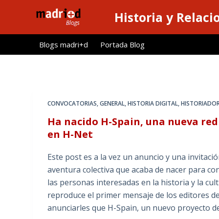
S
Historia y Relaci
a
l
Blogs madri+d
Portada Blog
t
a
r
a
l
CONVOCATORIAS
,
GENERAL
,
HISTORIA DIGITAL
,
HISTORIADO
c
Ha nacido H-Spain, una nueva re
o
en H-Net
n
t
Este post es a la vez un anuncio y una invitac
e
aventura colectiva que acaba de nacer para co
n
las personas interesadas en la historia y la c
i
reproduce el primer mensaje de los editores 
d
anunciarles que H-Spain, un nuevo proyecto de
o