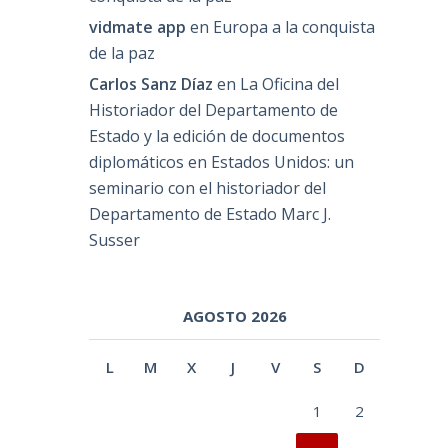
vidmate app
en
Europa a la conquista
de la paz
Carlos Sanz Díaz
en
La Oficina del
Historiador del Departamento de
Estado y la edición de documentos
diplomáticos en Estados Unidos: un
seminario con el historiador del
Departamento de Estado Marc J.
Susser
AGOSTO 2026
L
M
X
J
V
S
D
1
2