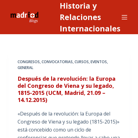
Historia y
S
a
Relaciones
l
Internacionales
t
a
r
a
CONGRESOS
,
CONVOCATORIAS
,
CURSOS
,
EVENTOS
,
l
GENERAL
c
Después de la revolución: la Europa
o
del Congreso de Viena y su legado,
n
1815-2015 (UCM, Madrid, 21.09 –
t
14.12.2015)
e
n
«Después de la revolución: la Europa del
i
Congreso de Viena y su legado (1815-2015)»
d
está concebido como un ciclo de
o
conferencias que pretende llevar a cabo una