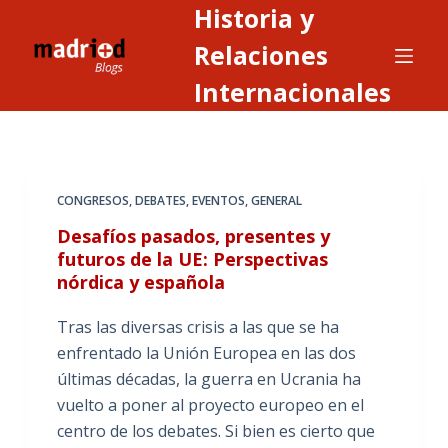
Historia y
S
a
Relaciones
l
Internacionales
t
a
r
a
CONGRESOS
,
DEBATES
,
EVENTOS
,
GENERAL
l
c
Desafíos pasados, presentes y
o
futuros de la UE: Perspectivas
nórdica y española
n
t
Tras las diversas crisis a las que se ha
e
enfrentado la Unión Europea en las dos
n
últimas décadas, la guerra en Ucrania ha
i
vuelto a poner al proyecto europeo en el
d
centro de los debates. Si bien es cierto que
o