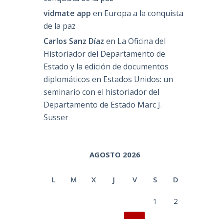
vidmate app
en
Europa a la conquista
de la paz
Carlos Sanz Díaz
en
La Oficina del
Historiador del Departamento de
Estado y la edición de documentos
diplomáticos en Estados Unidos: un
seminario con el historiador del
Departamento de Estado Marc J.
Susser
AGOSTO 2026
L
M
X
J
V
S
D
1
2