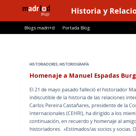
S
Historia y Relaci
a
l
Blogs madri+d
Portada Blog
t
a
r
a
l
HISTORIADORES
,
HISTORIOGRAFÍA
c
Homenaje a Manuel Espadas Burg
o
n
El 21 de mayo pasado falleció el historiador 
t
indiscutible de la historia de las relaciones i
e
Carlos Pereira Castañares, presidente de la Co
n
Internacionales (CEHRI), ha dirigido a los mie
i
continuación, en recuerdo y homenaje al amigo
d
historiadores. «Estimados/as socios y socias. 
o