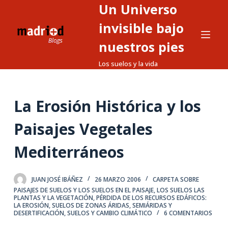
Un Universo
S
a
invisible bajo
l
nuestros pies
t
Los suelos y la vida
a
r
a
La Erosión Histórica y los
l
c
Paisajes Vegetales
o
n
Mediterráneos
t
e
JUAN JOSÉ IBÁÑEZ
26 MARZO 2006
CARPETA SOBRE
n
PAISAJES DE SUELOS Y LOS SUELOS EN EL PAISAJE
,
LOS SUELOS LAS
i
PLANTAS Y LA VEGETACIÓN
,
PÉRDIDA DE LOS RECURSOS EDÁFICOS:
LA EROSIÓN
,
SUELOS DE ZONAS ÁRIDAS, SEMIÁRIDAS Y
d
DESERTIFICACIÓN
,
SUELOS Y CAMBIO CLIMÁTICO
6 COMENTARIOS
o