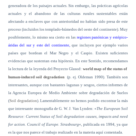
generadora de los paisajes actuales. Sin embargo, las prácticas agrícolas
actuales y el abandono de las culturas rurales sustentables están
afectando a enclaves que con anterioridad no habían sido presa de este
proceso (incluidos los templado-húmedos del oeste del continente). Muy
posiblemente, lo mismo sea cierto en las
regiones panónicas y estépico-
áridas del sur y este del continente,
que incluyen por ejemplo varios
países que bordean el Mar Negro y el Caspio. Existen suficientes
evidencias que sustentan esta hipótesis. En este Sentido, recomendamos
la lectura de la leyenda del Proyecto Glasod:
world map of the status of
human-induced soil degradation
(p. ej.
Oldeman 1990). También son
interesantes, aunque con bastantes lagunas y sesgos, ciertos informes de
la Agencia Europea de Medio Ambiente sobre degradación de Suelos
(
Soil degradation
). Lamentablemente no hemos podido encontrar la más
que interesante monografía de G. W. J. Van Lynden: «
The European Soil
Resource: Current Status of Soil degradation causes, impacts and need
for action. Council of Europe. Strasbourg
«, publicada en 1994, ya que
es la que nos parece el trabajo realizado en la materia aquí comentada.