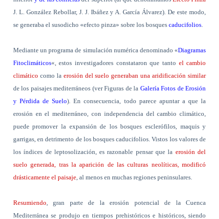
J. L. González Rebollar, J. J. Ibáñez y A. García Álvarez). De este modo,
se generaba el susodicho «efecto pinza» sobre los bosques
caducifolios
.
Mediante un programa de simulación numérica denominado «
Diagramas
Fitoclimáticos
«, estos investigadores constataron que
tanto
el cambio
climático
como la
erosión del suelo generaban una aridificación similar
de los paisajes mediterráneos (ver Figuras de la
Galería Fotos de Erosión
y Pérdida de Suelo
). En consecuencia, todo parece apuntar a que la
erosión en el mediterráneo, con independencia del cambio climático,
puede promover la expansión de los bosques esclerófilos, maquis y
garrigas, en detrimento de los bosques caducifolios. Vistos los valores de
los índices de leptosolización, es razonable pensar que la
erosión del
suelo generada, tras la aparición de las culturas neolíticas, modificó
drásticamente el paisaje
, al menos en muchas regiones peninsulares.
Resumiendo
, gran parte de la erosión potencial de la Cuenca
Mediterránea se produjo en tiempos prehistóricos e históricos, siendo