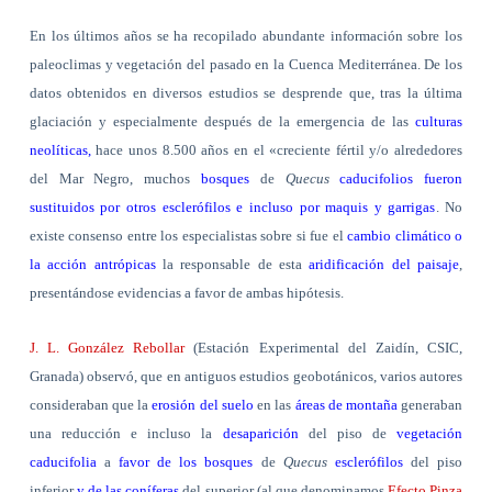
En los últimos años se ha recopilado abundante información sobre los
paleoclimas y vegetación del pasado en la Cuenca Mediterránea. De los
datos obtenidos en diversos estudios se desprende que, tras la última
glaciación y especialmente después de la emergencia de las
culturas
neolíticas,
hace unos 8.500 años en el «creciente fértil y/o alrededores
del Mar Negro, muchos
bosques
de
Quecus
caducifolios fueron
sustituidos por otros esclerófilos e incluso por maquis y garrigas
. No
existe consenso entre los especialistas sobre si fue el
cambio climático o
la acción antrópicas
la responsable de esta
aridificación del paisaje
,
presentándose evidencias a favor de ambas hipótesis.
J. L. González Rebollar
(Estación Experimental del Zaidín, CSIC,
Granada) observó, que en antiguos estudios geobotánicos, varios autores
consideraban que la
erosión del suelo
en las
áreas de montaña
generaban
una reducción e incluso la
desaparición
del piso de
vegetación
caducifolia
a
favor de los bosques
de
Quecus
esclerófilos
del piso
inferior
y
de las
coníferas
del superior (al que denominamos
Efecto Pinza