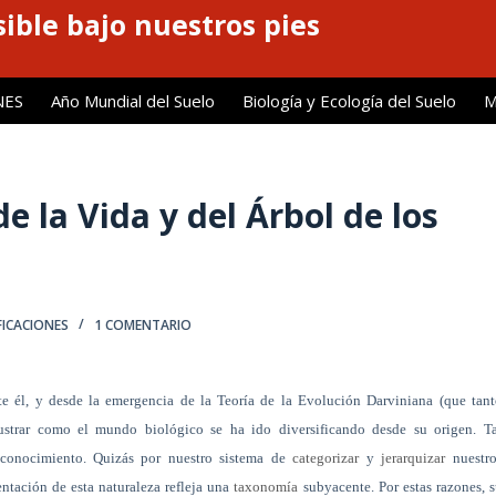
ible bajo nuestros pies
NES
Año Mundial del Suelo
Biología y Ecología del Suelo
M
e la Vida y del Árbol de los
FICACIONES
1 COMENTARIO
e él, y desde la emergencia de la Teoría de la Evolución Darviniana (que tan
lustrar como el mundo biológico se ha ido diversificando desde su origen. Ta
l conocimiento. Quizás por nuestro sistema de
categorizar
y
jerarquizar
nuestro
entación de esta naturaleza refleja una
taxonomía
subyacente. Por estas razones, 