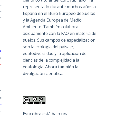
científico titular del CSIC Jubilado. Ha
un
representado durante muchos años a
as
España en el Buro Europeo de Suelos
en
y la Agencia Europea de Medio
Ambiente. También colabora
asiduamente con la FAO en materia de
suelos. Sus campos de especialización
il
son la ecología del paisaje,
e
edafodiversidad y la aplicación de
 y
ciencias de la complejidad a la
de
edafología. Ahora también la
divulgación científica.
on
o
as
as
El
Esta obra está bajo una