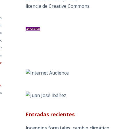
licencia de Creative Commons
.
mo
er
la
o,
ir
es
e
s
.
as
Entradas recientes
Incendios forestales, cambio climático