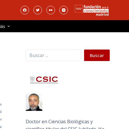
ás
Buscar
Buscar
to
l
s
Doctor en Ciencias Biológicas y
su