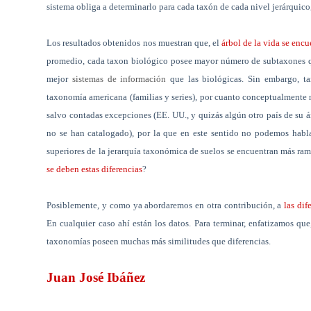
sistema obliga a determinarlo para cada taxón de cada nivel jerárquico
Los resultados obtenidos nos muestran que, el
árbol de la vida se enc
promedio, cada taxon biológico posee mayor número de subtaxones que
mejor
sistemas de información
que las biológicas. Sin embargo, tam
taxonomía americana (familias y series), por cuanto conceptualmente 
salvo contadas excepciones (EE. UU., y quizás algún otro país de su áre
no se han catalogado), por la que en este sentido no podemos habla
superiores de la jerarquía taxonómica de suelos se encuentran más ramif
se deben estas diferencias
?
Posiblemente, y como ya abordaremos en otra contribución, a
las di
En cualquier caso ahí están los datos. Para terminar, enfatizamos q
taxonomías poseen muchas más similitudes que diferencias.
Juan José Ibáñez