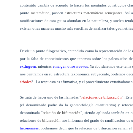
contenido cambia de acuerdo lo hacen los mentados constructos clasi
punto
matemático
, poseen
estructuras matemáticas semejantes
. Así 
ramificaciones de esta guisa abundan en la naturaleza, y suelen tend
existen otras maneras mucho más sencillas de analizar tales geometría
Desde un punto filogenético, entendido como la representación de los su
por la falta de conocimientos que tenemos sobre los paleosuelos de
extinguen
, mientras
emergen otros nuevos
. Ya abordaremos este tema 
nos centramos en su estructura taxonómica subyacente, podemos dec
árboles
?.
La respuesta es afirmativa, y el procedimiento extrañadamen
Se trata de hacer uno de las llamadas “
relaciones de bifurcación
”. Est
(el denominado padre da la geomorfología cuantitativa) y retoca
denominada “
relación de bifurcación
”, siendo aplicada también en 
relaciones de
bifurcación
nos informan del grado de ramificación de u
taxonomías
, podríamos decir que la relación de bifurcación serían e