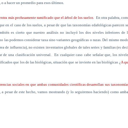
, o a hacer un promedio para esos últimos.
uentra más profusamente ramificado que el árbol de los suelos
.
En otra palabra, co
 en el caso de los suelos, a pesar de que las taxonomías edafológicas parecen s
bién es cierto que nuestro análisis no incluyó los dos niveles inferiores de 
no las podemos considerar taxa sino variantes geográficas o razas. Del mismo mod
a de influencia), no existen inventarios globales de tales series y familias (es dec
r de una clasificación universal.
En cualquier caso cabe señalar que, los nivel
icados que los de las biológicas, situación que se invierte en las biológicas ¿
A qu
ferencias sociales en que ambas comunidades científicas desarrollan sus taxonomía
ue, a pesar de este hecho, vamos mostrando (y lo seguiremos haciendo) como amb