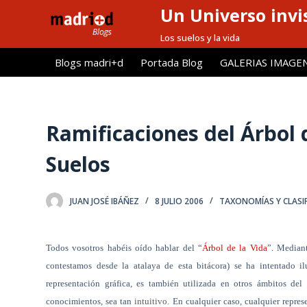
Un Universo invis
S
a
Los suelos y la vida
l
Blogs madri+d
Portada Blog
GALERIAS IMAGE
t
a
r
a
Ramificaciones del Árbol d
l
Suelos
c
o
n
JUAN JOSÉ IBÁÑEZ
8 JULIO 2006
TAXONOMÍAS Y CLASI
t
e
n
Todos vosotros habéis oído hablar del “
Árbol de la Vida
”. Mediant
i
contestamos desde la atalaya de esta bitácora) se ha intentado i
d
representación gráfica, es también utilizada en otros ámbitos de
o
conocimientos, sea tan
intuitivo
. En cualquier caso, cualquier repres