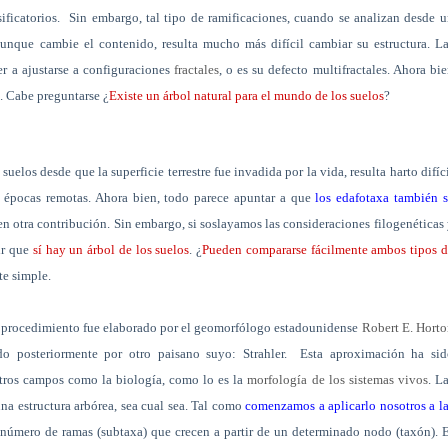
ficatorios.
Sin embargo, tal tipo de ramificaciones, cuando se analizan desde 
aunque cambie el contenido, resulta mucho más difícil cambiar su estructura. L
er a ajustarse a configuraciones
fractales
, o es su defecto multifractales. Ahora bi
s. Cabe preguntarse ¿
Existe un árbol natural para el mundo de los suelos
?
elos desde que la superficie terrestre fue invadida por la vida, resulta harto difíc
 épocas remotas. Ahora bien, todo parece apuntar a que
los edafotaxa también s
en otra contribución. Sin embargo, si soslayamos las consideraciones filogenéticas
ir que
sí hay un árbol de los suelos
. ¿
Pueden compararse fácilmente ambos tipos 
te simple.
e procedimiento fue elaborado por el geomorfólogo estadounidense
Robert E. Hort
do posteriormente por otro paisano suyo: Strahler.
Esta aproximación ha sid
otros campos como la biología, como lo es la
morfología de los sistemas vivos
. L
na estructura arbórea, sea cual sea. Tal como
comenzamos a aplicarlo nosotros a l
l número de ramas (subtaxa) que crecen a partir de un determinado nodo (taxón). 