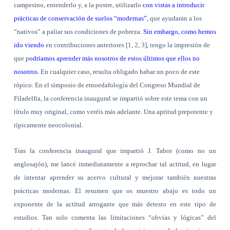
campesino, entenderlo y, a la postre, utilizarlo
con vistas a introducir
prácticas de conservación de suelos “modernas”
, que ayudaran a los
“nativos” a paliar sus condiciones de pobreza.
Sin embargo, como hemos
ido viendo
en contribuciones anteriores
[1
,
2
,
3
], tengo la impresión de
que p
odríamos aprender más nosotros de estos últimos que ellos no
nosotros
. En cualquier caso, resulta obligado habar un poco de este
tópico. En el simposio de etnoedafología del Congreso Mundial de
Filadelfia, la conferencia inaugural se impartió sobre este tema con un
título muy original, como veréis más adelante. Una aptitud prepotente y
típicamente neocolonial.
Tras la conferencia inaugural que impartió J. Tabor (como no un
anglosajón), me lancé inmediatamente a reprochar tal actitud, en lugar
de intentar aprender su acervo cultural y mejorar también nuestras
prácticas modernas. El resumen que os muestro abajo es todo un
exponente de la actitud arrogante que más detesto en este tipo de
estudios. Tan solo comenta las limitaciones “obvias y lógicas” del