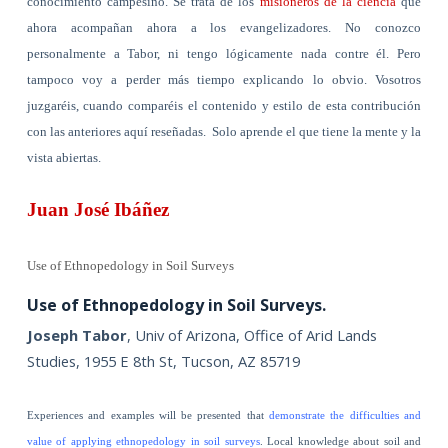
conocimiento campesino. Se trata de los
misioneros de la ciencia
que
ahora acompañan ahora a los evangelizadores. No conozco
personalmente a Tabor, ni tengo lógicamente nada contre él. Pero
tampoco voy a perder más tiempo explicando lo obvio. Vosotros
juzgaréis, cuando comparéis el contenido y estilo de esta contribución
con las anteriores aquí reseñadas.
Solo aprende el que tiene la mente y la
vista abiertas.
Juan José Ibáñez
Use of Ethnopedology in Soil Surveys
Use of Ethnopedology in Soil Surveys.
Joseph Tabor
, Univ of Arizona, Office of Arid Lands
Studies, 1955 E 8th St, Tucson, AZ 85
719
Experiences and examples will be presented that
demonstrate the difficulties and
value of applying ethnopedology in soil surveys
. Local knowledge about soil and