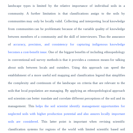
landscape types is limited by the relative importance of individual soils in a
community. A further limitation is that classifications assign to the soils by
communities may only be locally valid. Collecting and interpreting local knowledge
from communities can be problematic because of the variable quality of knowledge
between members of a community and the skill of interviewers. Thus the assurance
of
accuracy, precision, and consistency for capturing indigenous knowledge
becomes a cost-benefit issue
. One of the biggest benefits of including ethnopedology
in conventional soil survey methods is that it provides a common means for talking
about soils between locals and outsiders. Using this approach can speed the
establishment of a more useful soil mapping and classification legend that simplifies
the complexity and continuum of the landscape on criteria that are relevant to the
soils that local population are managing. By applying an ethnopedological approach
soil scientists can better translate and correlate different perceptions of the soil and its
management. This
helps the soil scientist identify management opportunities for
neglected soils with higher production potential and also assures locally important
soils are considered
. This latter point is important when revising scientific
classification systems for regions of the world with limited scientific based soil