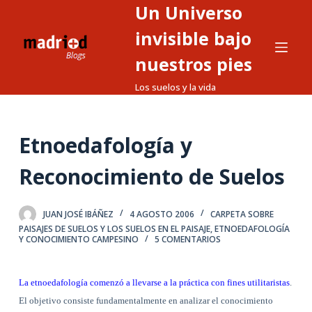
Un Universo
S
a
invisible bajo
l
nuestros pies
t
Los suelos y la vida
a
r
a
Etnoedafología y
l
c
Reconocimiento de Suelos
o
n
t
JUAN JOSÉ IBÁÑEZ
4 AGOSTO 2006
CARPETA SOBRE
PAISAJES DE SUELOS Y LOS SUELOS EN EL PAISAJE
,
ETNOEDAFOLOGÍA
e
Y CONOCIMIENTO CAMPESINO
5 COMENTARIOS
n
i
La etnoedafología comenzó a llevarse a la práctica con fines utilitaristas
.
d
El objetivo consiste fundamentalmente en analizar el conocimiento
o