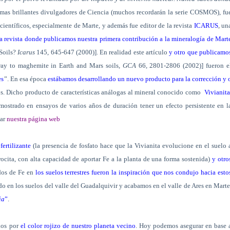
 mas brillantes divulgadores de Ciencia (muchos recordarán la serie COSMOS), fu
científicos, especialmente de Marte, y además fue editor de la revista
ICARUS
, un
a revista donde publicamos nuestra primera contribución a la mineralogía de Mart
 Soils?
Icarus
145, 645-647 (2000)]. En realidad este artículo
y otro que publicamo
way to maghemite in Earth and Mars soils,
GCA
66, 2801-2806 (2002)] fueron e
es
”. En esa época
estábamos desarrollando un nuevo producto para la corrección y 
os. Dicho producto de características análogas al mineral conocido como
Vivianita
a mostrado en ensayos de varios años de duración tener un efecto persistente en l
tar
nuestra página web
fertilizante
(la presencia de fosfato hace que la Vivianita evolucione en el suelo 
rocita, con alta capacidad de aportar Fe a la planta de una forma sostenida)
y otro
idos de Fe en
los suelos terrestres fueron la inspiración que nos condujo hacia esto
o en los suelos del valle del Guadalquivir y acabamos en el valle de Ares en Marte
ia
”
.
dos por
el color rojizo de nuestro planeta vecino
. Hoy podemos asegurar en base 