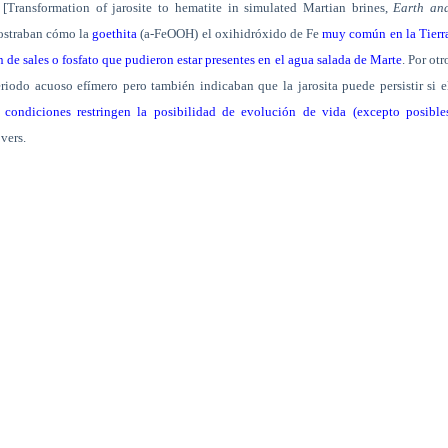
[Transformation of jarosite to hematite in simulated Martian brines,
Earth an
ostraban cómo la
goethita
(
a
-FeOOH) el oxihidróxido de Fe
muy común en la Tierr
 de sales o fosfato que pudieron estar presentes en el agua salada de Marte
. Por otr
riodo acuoso efímero pero también indicaban que la jarosita puede persistir si e
 condiciones restringen la posibilidad de evolución de vida (excepto posible
vers.