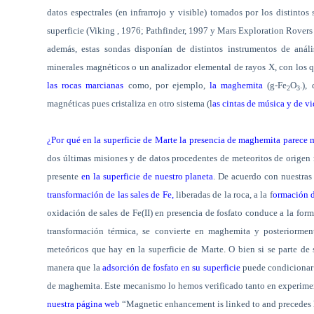
datos espectrales (en infrarrojo y visible) tomados por los distinto
superficie (Viking , 1976; Pathfinder, 1997 y Mars Exploration Rove
además, estas sondas disponían de distintos instrumentos de análi
minerales magnéticos o un analizador elemental de rayos X, con los
las rocas marcianas
como, por ejemplo,
la maghemita
(
g
-Fe
O
.),
2
3
magnéticas pues cristaliza en otro sistema (l
as cintas de música y de vi
¿Por qué en la superficie de Marte la presencia de maghemita parece 
dos últimas misiones y de datos procedentes de meteoritos de orige
presente
en la superficie de nuestro planeta
. De acuerdo con nuestras
transformación de las sales de Fe,
liberadas de la roca, a la f
ormación 
oxidación de sales de Fe(II) en presencia de fosfato conduce a la for
transformación térmica, se convierte en maghemita y posteriormen
meteóricos que hay en la superficie de Marte. O bien si se parte de 
manera que la
adsorción de fosfato en su superficie
puede condicionar 
de maghemita. Este mecanismo lo hemos verificado tanto en experiment
nuestra página web
“Magnetic enhancement is linked to and precedes h