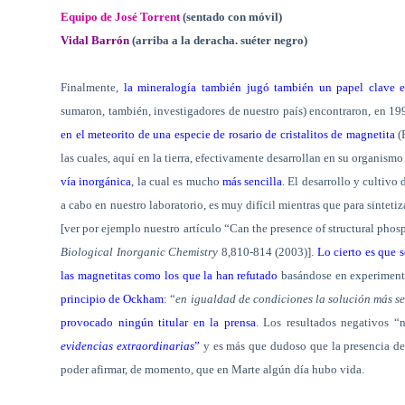
Equipo de José Torrent
(sentado con móvil)
Vidal Barrón
(arriba a la deracha. suéter negro)
Finalmente,
la mineralogía también jugó también un papel clave 
sumaron, también, investigadores de nuestro país) encontraron, en 19
en el meteorito de una especie de rosario de cristalitos de magnetita
(
las cuales, aquí en la tierra, efectivamente desarrollan en su organism
vía inorgánica
, la cual es mucho
más sencilla
. El desarrollo y cultiv
a cabo en nuestro laboratorio, es muy difícil mientras que para sintetiz
[ver por ejemplo nuestro artículo “Can the presence of structural ph
Biological Inorganic Chemistry
8,810-814 (2003)].
Lo cierto es que 
las magnetitas como los que la han refutado
basándose en experimento
principio de Ockham
: “
en igualdad de condiciones la solución más se
provocado ningún titular en la prensa
. Los resultados negativos 
evidencias extraordinarias
”
y es más que dudoso que la presencia de 
poder afirmar, de momento, que en Marte algún día hubo vida.