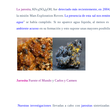
La jarosita
, KFe
(SO
)
OH, fue
detectado más recientemente, en 2004
3
4
2
la misión Mars Exploration Rovers.
La presencia de esta sal nos remi
agua
” se había cumplido. Si no aparece agua líquida, al menos e
ambiente acuoso
en su formación y esto supone unas mayores posibilida
Jarosita
Fuente el Mundo
y
Carlos y Carmen
Nuestras investigaciones
llevadas a cabo con
jarositas
sintetizadas