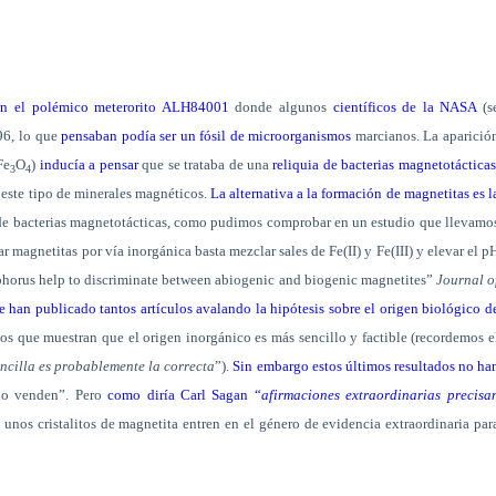
en el polémico meterorito ALH84001
donde algunos
científicos de la NASA
(s
96, lo que
pensaban podía ser un fósil de microorganismos
marcianos. La aparició
Fe
O
)
inducía a pensar
que se trataba de una
reliquia de bacterias
magnetotácticas
3
4
o este tipo de minerales magnéticos.
La alternativa a la formación de magnetitas es l
o de bacterias magnetotácticas, como pudimos comprobar en un estudio que llevamo
ar magnetitas por vía inorgánica basta mezclar sales de Fe(II) y Fe(III) y elevar el p
osphorus help to discriminate between abiogenic and biogenic magnetites”
Journal o
se han publicado tantos artículos avalando la hipótesis sobre el origen biológico d
s que muestran que el origen inorgánico es más sencillo y factible (recordemos e
ncilla es probablemente la correcta
”).
Sin embargo estos últimos resultados no ha
“no venden”. Pero
como diría Carl Sagan “
afirmaciones extraordinarias precisa
unos cristalitos de magnetita entren en el género de evidencia extraordinaria par