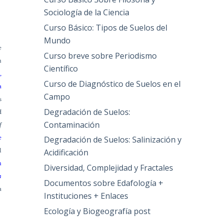
Sociología de la Ciencia
Curso Básico: Tipos de Suelos del
Mundo
e
Curso breve sobre Periodismo
n
Científico
,
Curso de Diagnóstico de Suelos en el
a
Campo
s
Degradación de Suelos:
H
Contaminación
f
e
Degradación de Suelos: Salinización y
l
Acidificación
n
Diversidad, Complejidad y Fractales
n
Documentos sobre Edafología +
a
Instituciones + Enlaces
Ecología y Biogeografía post