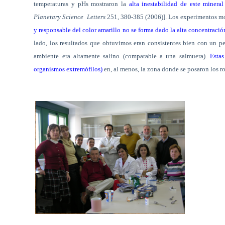
temperaturas y pHs mostraron la
alta inestabilidad de este mineral
Planetary Science
Letters
251, 380-385 (2006)]. Los experimentos m
y responsable del color amarillo no se forma dado la alta concentración
lado, los resultados que obtuvimos eran consistentes bien con un pe
ambiente era altamente salino (comparable a una salmuera).
Estas
organismos extremófilos)
en, al menos, la zona donde se posaron los ro