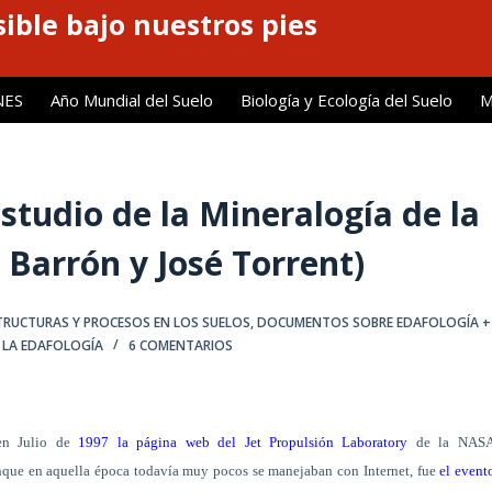
ible bajo nuestros pies
NES
Año Mundial del Suelo
Biología y Ecología del Suelo
M
studio de la Mineralogía de la
 Barrón y José Torrent)
RUCTURAS Y PROCESOS EN LOS SUELOS
,
DOCUMENTOS SOBRE EDAFOLOGÍA +
E LA EDAFOLOGÍA
6 COMENTARIOS
n Julio de
1997 la página web del Jet Propulsión Laboratory
de la NAS
unque en aquella época todavía muy pocos se manejaban con Internet, fue
el event