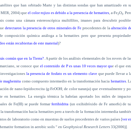
s satélites que han orbitado Marte y las distintas sondas que han amartizado en s
rs MER, 2004) que
el color rojizo es debido a la presencia de hematites
,
a
-Fe
O
. Per
2
3
sis como una cámara estereoscópica multifiltro, imanes para descubrir posible
 que
detectaron la presencia de otros minerales de Fe
procedentes de la
alteración d
 de composición química análoga a la hematites pero que presenta propiedade
deo están recubiertas de este material
)?
más común que en la Tierra?
. A partir de los análisis elementales de los rovers de la
n marciano, se conoce que
el contenido de P es unas 10 veces mayor qu
e el que est
 investigaciones
la presencia de fosfato es un elemento clave
que puede llevar a l
de maghemita
como compuesto intermedio en la transformación hacia
hematites
. L
mación de nano-lepidocrocita (
g
-FeOOH; de color naranja) que eventualmente y po
te en hematites. La energía térmica la habrían aportado los miles de impacto
sales de Fe(III) se puede formar
ferrihidrita
(un oxihidróxido de Fe amorfo) de ta
la transformación hacia hematites pero a través de la formación intermedia tambié
os de laboratorio como en muestras de suelos procedentes de varios países [
ver e
ematite formation in aerobic soils “ en
Geophysical Research Letters
33(2006)].