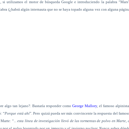
o, si utilizamos el motor de búsqueda Google e introduciendo la palabra “Mars
labra (¿habrá algún internauta que no se haya topado alguna vez con alguna págin
bre algo tan lejano?. Bastaría responder como
George Mallory
, el famoso alpinista
: “
Porque está ahí
”. Pero quizá pueda ser más convincente la respuesta del famos
 Marte: “.
..
esta línea de investigación llevó de las tormentas de polvo en Marte, 
ios por el polvo levantado por un impacto y al invierno nuclear. Nunca sabes dónd