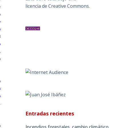
licencia de Creative Commons
.
e
a
e
s
l
o
,
a
a
s
s
.
Entradas recientes
a
Incendios forestales, cambio climático