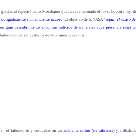
, gracias al espectrómetro Mossbauer que llevaba montado el rover Opportunity, d
te obligadamente a un ambiente acuoso
. El objetivo de la NASA “
s
eguir el rastro de
s un
gran descubrimiento encontrar indicios de minerales cuya presencia exija u
des de localizar vestigios de vida, aunque sea fósil.
 en el laboratorio y colocadas en un
ambiente salino (en salmuera)
y a distinta