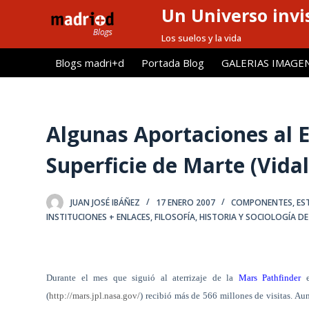
Un Universo invis
S
a
Los suelos y la vida
l
Blogs madri+d
Portada Blog
GALERIAS IMAGE
t
a
r
a
Algunas Aportaciones al E
l
Superficie de Marte (Vidal
c
o
n
JUAN JOSÉ IBÁÑEZ
17 ENERO 2007
COMPONENTES, EST
t
INSTITUCIONES + ENLACES
,
FILOSOFÍA, HISTORIA Y SOCIOLOGÍA D
e
n
i
Durante el mes que siguió al aterrizaje de la
Mars Pathfinder
e
d
(
http://mars.jpl.nasa.gov/
) recibió más de 566 millones de visitas. A
o