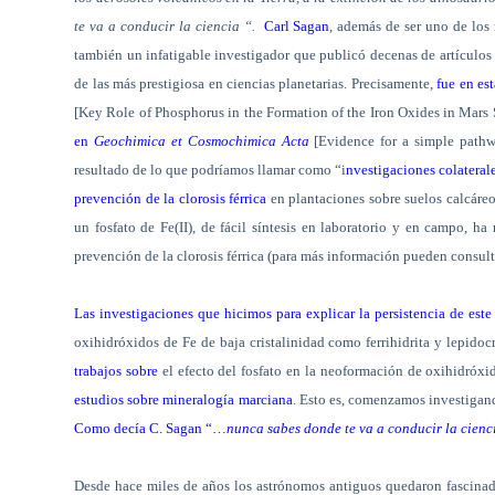
te va a conducir la ciencia
“.
Carl Sagan
, además de ser uno de los
también un infatigable investigador que publicó decenas de artículos 
de las más prestigiosa en ciencias planetarias. Precisamente,
fue en est
[Key Role of Phosphorus in the Formation of the Iron Oxides in Mars
en
Geochimica et Cosmochimica Acta
[Evidence for a simple path
resultado de lo que podríamos llamar como “i
nvestigaciones colateral
prevención de la clorosis férrica
en plantaciones sobre suelos calcáre
un fosfato de Fe(II), de fácil síntesis en laboratorio y en campo, h
prevención de la clorosis férrica (para más información pueden consul
Las investigaciones que hicimos para explicar la persistencia de este 
oxihidróxidos de Fe de baja cristalinidad como ferrihidrita y lepidoc
trabajos sobre
el efecto del fosfato en la neoformación de oxihidróx
estudios sobre mineralogía marciana
. Esto es, comenzamos investigand
Como decía C. Sagan “…
nunca sabes donde te va a conducir la cienc
Desde hace miles de años los astrónomos antiguos quedaron fascina