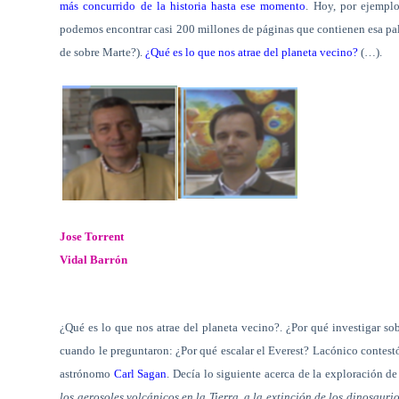
más concurrido de la historia hasta ese momento
. Hoy, por ejempl
podemos encontrar casi 200 millones de páginas que contienen esa pa
de sobre Marte?).
¿Qué es lo que nos atrae del planeta vecino?
(…).
Jose Torrent
Vidal Barrón
¿Qué es lo que nos atrae del planeta vecino?. ¿Por qué investigar so
cuando le preguntaron: ¿Por qué escalar el Everest? Lacónico contestó
astrónomo
Carl Sagan
. Decía lo siguiente acerca de la exploración de
los aerosoles volcánicos en la Tierra, a la extinción de los dinosaur