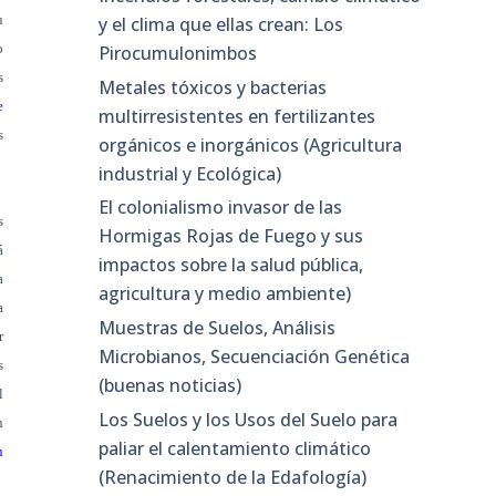
u
y el clima que ellas crean: Los
o
Pirocumulonimbos
s
Metales tóxicos y bacterias
e
multirresistentes en fertilizantes
s
orgánicos e inorgánicos (Agricultura
industrial y Ecológica)
El colonialismo invasor de las
s
Hormigas Rojas de Fuego y sus
á
impactos sobre la salud pública,
a
agricultura y medio ambiente)
a
Muestras de Suelos, Análisis
r
Microbianos, Secuenciación Genética
s
(buenas noticias)
l
Los Suelos y los Usos del Suelo para
n
paliar el calentamiento climático
n
(Renacimiento de la Edafología)