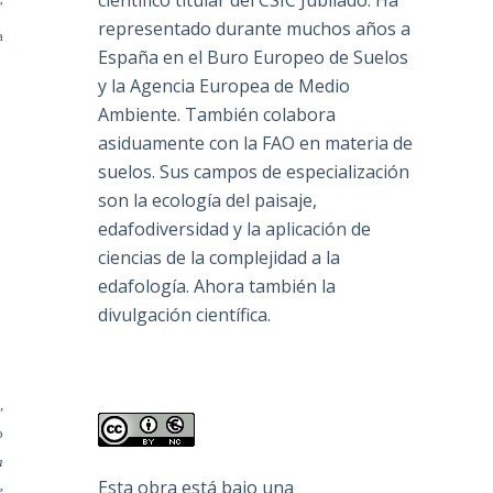
científico titular del CSIC Jubilado. Ha
”
representado durante muchos años a
a
España en el Buro Europeo de Suelos
y la Agencia Europea de Medio
Ambiente. También colabora
asiduamente con la FAO en materia de
suelos. Sus campos de especialización
son la ecología del paisaje,
edafodiversidad y la aplicación de
ciencias de la complejidad a la
edafología. Ahora también la
divulgación científica.
,
o
a
Esta obra está bajo una
e