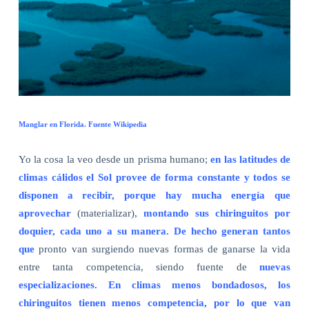
Manglar en Florida. Fuente Wikipedia
Yo la cosa la veo desde un prisma humano;
en las latitudes de
climas cálidos el Sol provee de forma constante y todos se
disponen a recibir, porque hay mucha energía que
aprovechar
(materializar),
montando sus chiringuitos por
doquier, cada uno a su manera. De hecho generan tantos
que
pronto van surgiendo nuevas formas de ganarse la vida
entre tanta competencia, siendo fuente de
nuevas
especializaciones. En climas menos bondadosos, los
chiringuitos tienen menos competencia, por lo que van