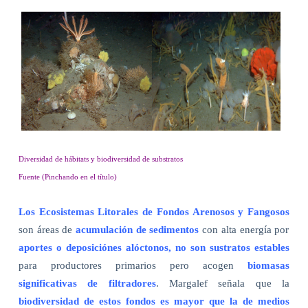
Diversidad de hábitats y biodiversidad de substratos
Fuente (Pinchando en el título)
Los Ecosistemas Litorales de Fondos Arenosos y Fangosos
son áreas de
acumulación de sedimentos
con alta energía por
aportes o deposiciónes alóctonos, no son sustratos estables
para productores primarios pero acogen
biomasas
significativas de filtradores
. Margalef señala que la
biodiversidad de estos fondos es mayor que la de medios