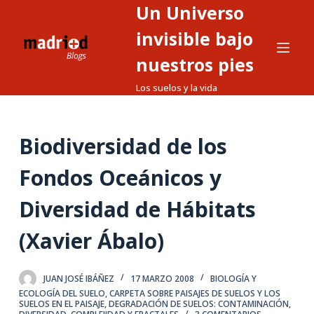
Un Universo
S
a
invisible bajo
l
nuestros pies
t
Los suelos y la vida
a
r
a
Biodiversidad de los
l
c
Fondos Oceánicos y
o
n
Diversidad de Hábitats
t
(Xavier Ábalo)
e
n
i
JUAN JOSÉ IBÁÑEZ
17 MARZO 2008
BIOLOGÍA Y
d
ECOLOGÍA DEL SUELO
,
CARPETA SOBRE PAISAJES DE SUELOS Y LOS
SUELOS EN EL PAISAJE
,
DEGRADACIÓN DE SUELOS: CONTAMINACIÓN
,
o