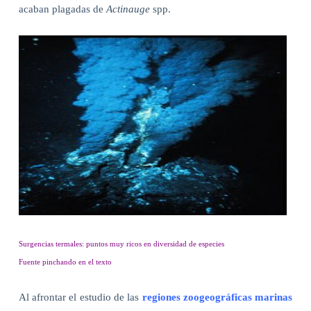
acaban plagadas de
Actinauge
spp.
Surgencias termales: puntos muy ricos en diversidad de especies
Fuente pinchando en el texto
Al afrontar el estudio de las
regiones zoogeográficas marinas